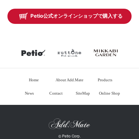
Petio公式オンラインショップで購入する
petio
zuttone
mikkabiga
Home
About Add.Mate
Products
News
Contact
SiteMap
Online Shop
©
Petio Corp.