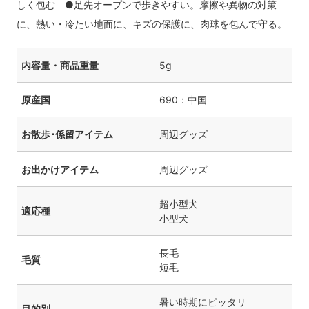
しく包む ●足先オープンで歩きやすい。摩擦や異物の対策
に、熱い・冷たい地面に、キズの保護に、肉球を包んで守る。
内容量・商品重量
5g
原産国
690：中国
お散歩･係留アイテム
周辺グッズ
お出かけアイテム
周辺グッズ
超小型犬
適応種
小型犬
長毛
毛質
短毛
暑い時期にピッタリ
目的別