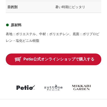
目的別
暑い時期にピッタリ
原材料
表地：ポリエステル、中材：ポリエチレン、底面：ポリプロピ
レン・塩化ビニル樹脂
Petio公式オンラインショップで購入する
petio
zuttone
mikkabiga