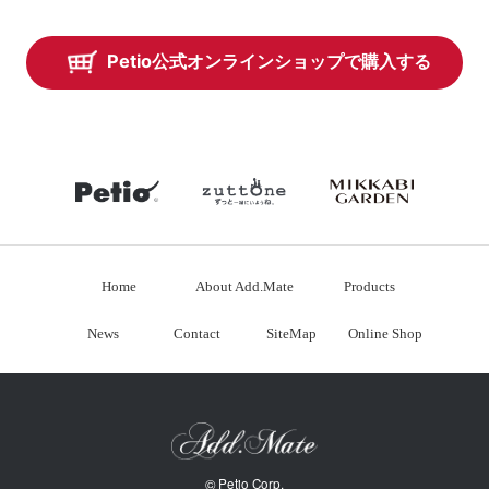
Petio公式オンラインショップで購入する
petio
zuttone
mikkabiga
Home
About Add.Mate
Products
News
Contact
SiteMap
Online Shop
©
Petio Corp.