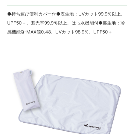
●持ち運び便利カバー付●表生地：UVカット99.9％以上、
UPF50＋、遮光率99,9％以上、はっ水機能付●裏生地：冷
感機能Q-MAX値0.48、UVカット98.9％、UPF50＋