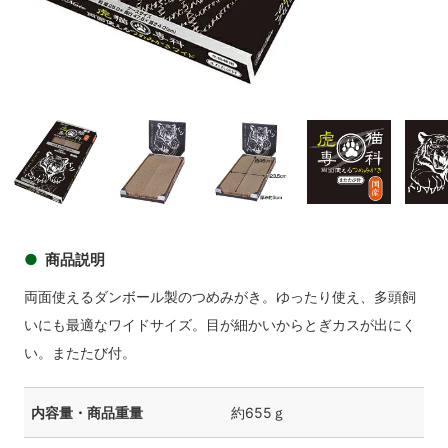
商品イメージ
商品
商品イメージ
商品イメージ
商品イメージ
商品イメ
商品説明
両面使えるダンボール製のつめみがき。ゆったり使え、多頭飼
いにも最適なワイドサイズ。目が細かいからとぎカスが出にく
い。またたび付。
内容量・商品重量
約655ｇ