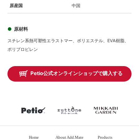
原産国
中国
原材料
スチレン系熱可塑性エラストマー、ポリエステル、EVA樹脂、
ポリプロピレン
Petio公式オンラインショップで購入する
petio
zuttone
mikkabiga
Home
About Add.Mate
Products