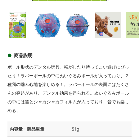
商品イメージ
商品
商品イメージ
商品イメージ
商品イメージ
商品イメ
商品説明
ボール形状のデンタル玩具。転がしたり持ってこい遊びにぴっ
たり！ラバーボールの中にぬいぐるみボールが入っており、２
種類の噛み心地を楽しめる！。ラバーボールの表面にはたくさ
んの突起があり、デンタル効果を得られる。ぬいぐるみボール
の中には笛とシャカシャカフィルムが入っており、音でも楽し
める。
内容量・商品重量
51g