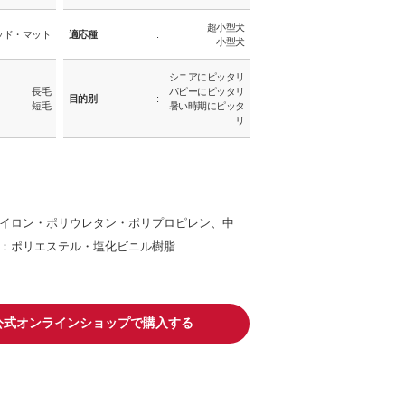
超小型犬
ッド・マット
適応種
小型犬
シニアにピッタリ
長毛
パピーにピッタリ
目的別
短毛
暑い時期にピッタ
リ
イロン・ポリウレタン・ポリプロピレン、中
：ポリエステル・塩化ビニル樹脂
io公式オンラインショップで購入する