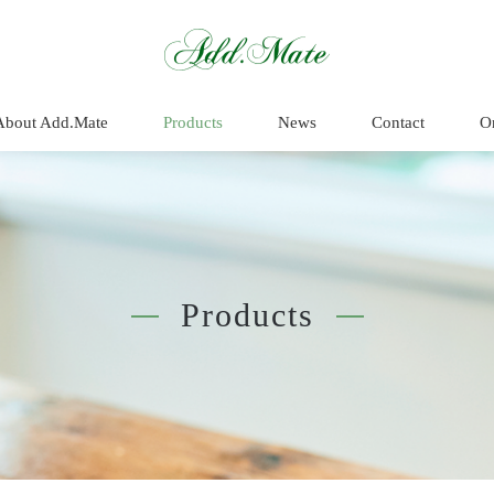
商品情報 - Add.
About Add.Mate
Products
News
Contact
O
Products