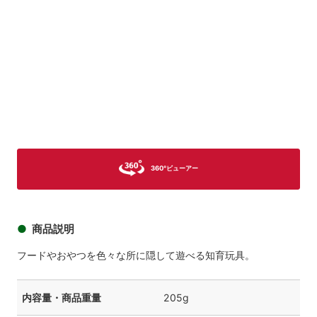
商品イメージ
商品
商品イメージ
商品イメージ
商品イメージ
商品イメ
360°ビューアー
商品説明
フードやおやつを色々な所に隠して遊べる知育玩具。
内容量・商品重量
205g