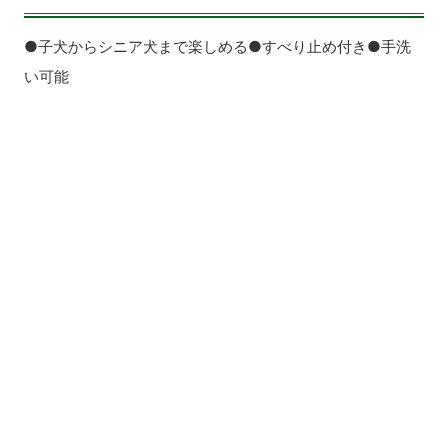
●子犬からシニア犬まで楽しめる●すべり止め付き●手洗
い可能