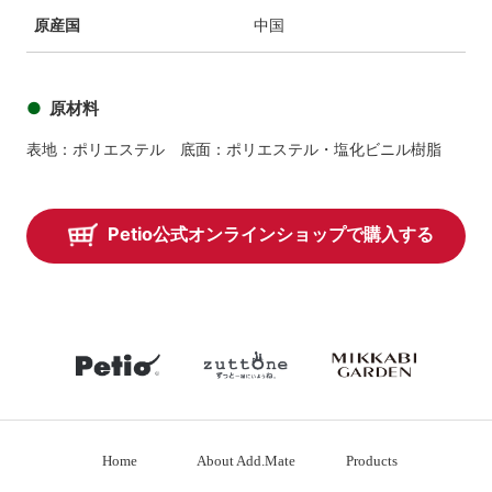
原産国
中国
原材料
表地：ポリエステル 底面：ポリエステル・塩化ビニル樹脂
Petio公式オンラインショップで購入する
petio
zuttone
mikkabiga
Home
About Add.Mate
Products