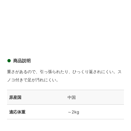
商品イメージ
商品
商品イメージ
商品イメージ
商品イメージ
商品イメ
商品説明
重さがあるので、引っ張られたり、ひっくり返されにくい。ス
ノコ付きで足が汚れにくい。
原産国
中国
適応体重
～2kg