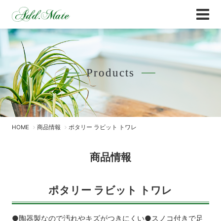
Online Shop
商品情報 - Add.Mate -アド・メイト オフィ
Products
HOME
商品情報
ポタリー ラビット トワレ
商品情報
ポタリー ラビット トワレ
●陶器製なので汚れやキズがつきにくい●スノコ付きで足