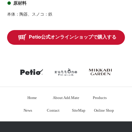
原材料
本体：陶器、スノコ：鉄
Petio公式オンラインショップで購入する
petio
zuttone
mikkabiga
Home
About Add.Mate
Products
News
Contact
SiteMap
Online Shop