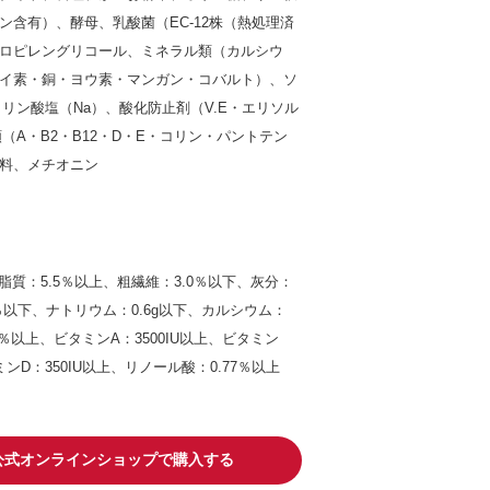
ン含有）、酵母、乳酸菌（EC-12株（熱処理済
ロピレングリコール、ミネラル類（カルシウ
イ素・銅・ヨウ素・マンガン・コバルト）、ソ
リン酸塩（Na）、酸化防止剤（V.E・エリソル
（A・B2・B12・D・E・コリン・パントテン
料、メチオニン
、脂質：5.5％以上、粗繊維：3.0％以下、灰分：
0％以下、ナトリウム：0.6g以下、カルシウム：
28％以上、ビタミンA：3500IU以上、ビタミン
ミンD：350IU以上、リノール酸：0.77％以上
io公式オンラインショップで購入する