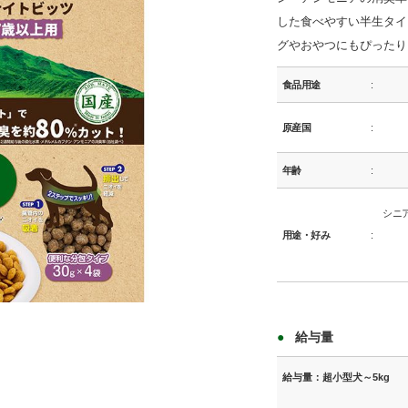
した食べやすい半生タイ
グやおやつにもぴったり
食品用途
原産国
年齢
シニ
用途・好み
商品イメージ
給与量
給与量：超小型犬～5kg