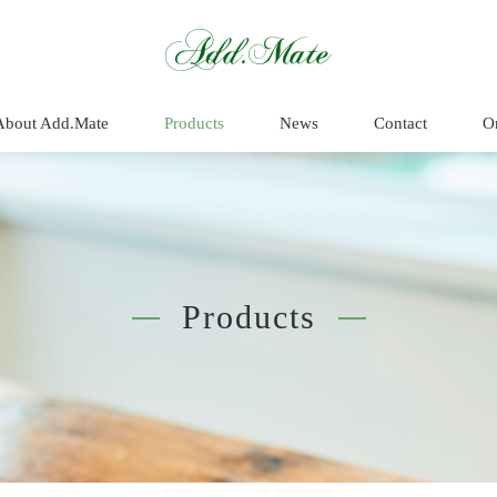
商品情報 - Add.
About Add.Mate
Products
News
Contact
O
Products