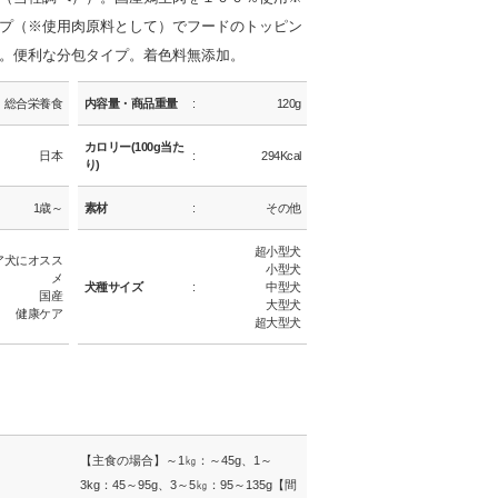
プ（※使用肉原料として）でフードのトッピン
。便利な分包タイプ。着色料無添加。
総合栄養食
内容量・商品重量
120g
カロリー(100g当た
日本
294Kcal
り)
1歳～
素材
その他
超小型犬
ア犬にオスス
小型犬
メ
犬種サイズ
中型犬
国産
大型犬
健康ケア
超大型犬
【主食の場合】～1㎏：～45g、1～
3kg：45～95g、3～5㎏：95～135g【間