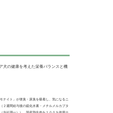
ア犬の健康を考えた栄養バランスと機
モナイト」が便臭・尿臭を吸着し、気になるニ
（２週間給与後の硫化水素・メチルメルカプタ
（当社調べ））。国産鶏生肉を１００％使用※