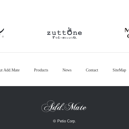
petio
zuttone
ut Add.Mate
Products
News
Contact
SiteMap
©
Petio Corp.