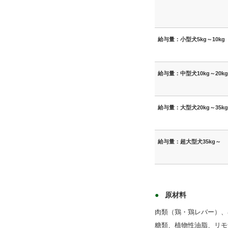
給与量：小型犬5kg～10kg
給与量：中型犬10kg～20kg
給与量：大型犬20kg～35kg
給与量：超大型犬35kg～
原材料
肉類（鶏・鶏レバー）、
糖類、植物性油脂、リモ