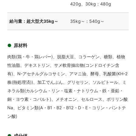
420g、30kg：480g
給与量：超大型犬35kg～
35kg～：540g～
原材料
肉類(鶏・牛・鶏レバー)、脱脂大豆、コラーゲン、糖類、植物
性油脂、デキストリン、サメ軟骨抽出物(コンドロイチン含
有)、N-アセチルグルコサミン、アマニ油、酵母、乳酸菌(KH-2
株(熱処理済))、加工でんぷん、グリセリン、ソルビトール、ミ
ネラル類(カルシウム・リン・塩素・ナトリウム・鉄・亜鉛・
銅・ヨウ素・コバルト)、メチオニン、セルロース、ポリリン酸
Na、ビタミン類(A・B1・B2・B12・D・E・コリン・パントテ
ン酸)
成分値