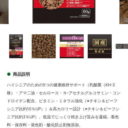
商品イメージ
商品
商品イメージ
商品イメージ
商品イメージ
商品イメ
商品説明
ハイシニアのための5つの健康維持サポート（乳酸菌（KH-2
株）・アマ二油・セルロース・Ｎ-アセチルグルコサミン・コン
ドロイチン配合、ビタミン・ミネラル強化（※チキン＆ビーフ
シニア比約10％UP））＆高カロリー設計（※チキン＆ビーフシ
ニア比約3％UP）。低温でじっくり焼き上げ旨みを凝縮。着色
料・保存料・発色剤・酸化防止剤無添加。