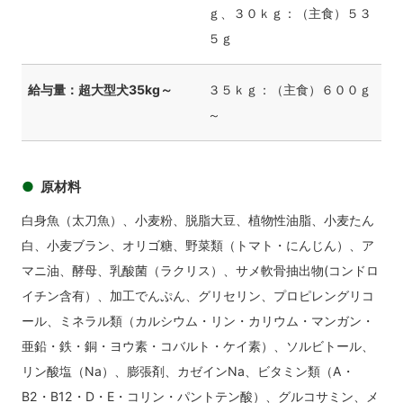
ｇ、３０ｋｇ：（主食）５３
５ｇ
給与量：超大型犬35kg～
３５ｋｇ：（主食）６００ｇ
～
原材料
白身魚（太刀魚）、小麦粉、脱脂大豆、植物性油脂、小麦たん
白、小麦ブラン、オリゴ糖、野菜類（トマト・にんじん）、ア
マニ油、酵母、乳酸菌（ラクリス）、サメ軟骨抽出物(コンドロ
イチン含有）、加工でんぷん、グリセリン、プロピレングリコ
ール、ミネラル類（カルシウム・リン・カリウム・マンガン・
亜鉛・鉄・銅・ヨウ素・コバルト・ケイ素）、ソルビトール、
リン酸塩（Na）、膨張剤、カゼインNa、ビタミン類（A・
B2・B12・D・E・コリン・パントテン酸）、グルコサミン、メ