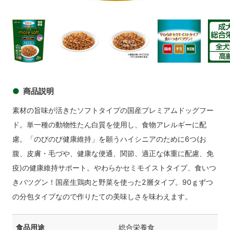
商品イメージ
商品
商品イメージ
商品イメージ
商品イメージ
商品イメ
商品説明
素材の旨味が活きたソフトタイプの国産プレミアムドッグフー
ド。単一種の動物性たん白質を使用し、食物アレルギーに配
慮。「のびのび健康維持」を願うハイシニアのために6つ(お
腹、皮膚・毛づや、健康な便通、関節、適正な体重に配慮、免
疫)の健康維持サポート。やわらかセミモイストタイプ、食いつ
きバツグン！国産生鶏肉と野菜を使った2層タイプ。90ｇずつ
の分包タイプなので作りたての美味しさを味わえます。
食品用途
総合栄養食