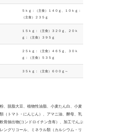
５ｋｇ：（主食）１４０ｇ、１０ｋｇ：
（主食）２３５ｇ
１５ｋｇ：（主食）３２０ｇ、２０ｋ
ｇ：（主食）３９５ｇ
２５ｋｇ：（主食）４６５ｇ、３０ｋ
ｇ：（主食）５３５ｇ
３５ｋｇ：（主食）６００ｇ～
粉、脱脂大豆、植物性油脂、小麦たん白、小麦
類（トマト・にんじん）、アマニ油、酵母、乳
軟骨抽出物(コンドロイチン含有）、加工でんぷ
レングリコール、ミネラル類（カルシウム・リ