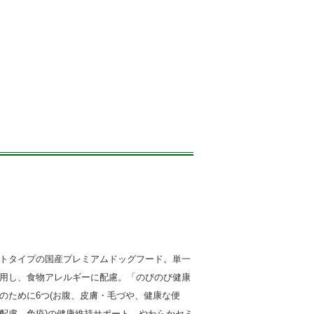
トタイプの国産プレミアムドッグフード。単一
用し、食物アレルギーに配慮。「のびのび健康
のために6つ(お腹、皮膚・毛づや、健康な便
配慮、免疫)の健康維持サポート。やわらかセミ