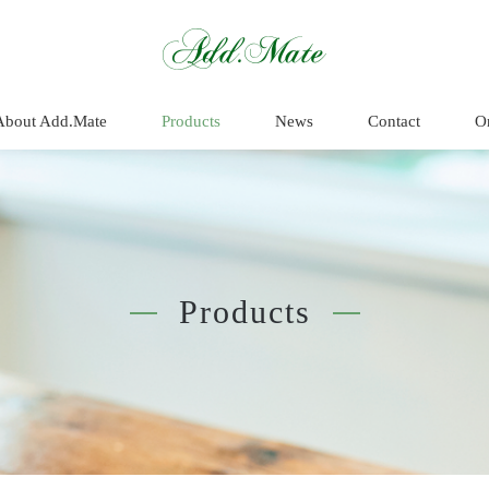
商品情報 - Add.
About Add.Mate
Products
News
Contact
O
Products