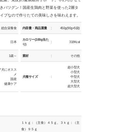
きバツグン！国産生鶏肉と野菜を使った2層タ
タイプなので作りたての美味しさを味わえます。
総合栄養食
内容量・商品重量
450g(90g×5袋)
カロリー(100g当た
日本
318Kcal
り)
1歳～
素材
その他
超小型犬
ア犬にオスス
小型犬
メ
犬種サイズ
中型犬
国産
大型犬
健康ケア
超大型犬
１ｋｇ：（主食）４５ｇ、３ｋｇ：（主
食）９５ｇ