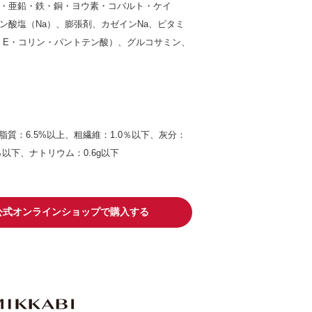
・亜鉛・鉄・銅・ヨウ素・コバルト・ケイ
ン酸塩（Na）、膨張剤、カゼインNa、ビタミ
D・E・コリン・パントテン酸）、グルコサミン、
、脂質：6.5%以上、粗繊維：1.0％以下、灰分：
0％以下、ナトリウム：0.6g以下
io公式オンラインショップで購入する