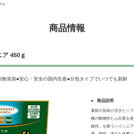
50ｇ
商品情報
ニア 450ｇ
剤無添加●安心・安全の国内生産●分包タイプでいつでも新鮮
商品説明
素材の旨味が活きたソフ
種の動物性たん白質を使
維持」を願うハイシニア
通、関節、適正な体重に