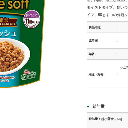
モイストタイプ、食いつ
イプ。90ｇずつの分包
食品用途
原産国
年齢
シニ
用途・好み
商品イメージ
給与量
給与量：超小型犬～5kg