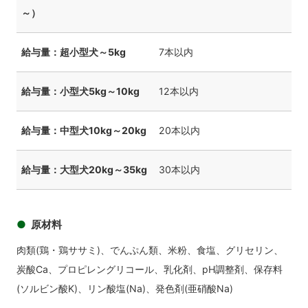
～）
給与量：超小型犬～5kg
7本以内
給与量：小型犬5kg～10kg
12本以内
給与量：中型犬10kg～20kg
20本以内
給与量：大型犬20kg～35kg
30本以内
原材料
肉類(鶏・鶏ササミ)、でんぷん類、米粉、食塩、グリセリン、
炭酸Ca、プロピレングリコール、乳化剤、pH調整剤、保存料
(ソルビン酸K)、リン酸塩(Na)、発色剤(亜硝酸Na)