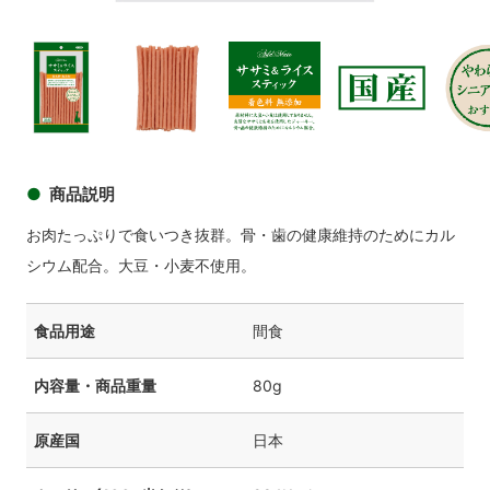
商品イメージ
商品
商品イメージ
商品イメージ
商品イメージ
商品イメ
商品説明
お肉たっぷりで食いつき抜群。骨・歯の健康維持のためにカル
シウム配合。大豆・小麦不使用。
食品用途
間食
内容量・商品重量
80g
原産国
日本