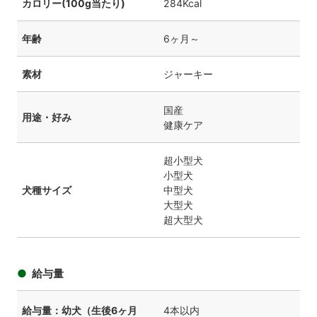
カロリー(100g当たり)
284Kcal
年齢
6ヶ月～
素材
ジャーキー
国産
用途・好み
健康ケア
超小型犬
小型犬
犬種サイズ
中型犬
大型犬
超大型犬
給与量
給与量：幼犬（生後6ヶ月
4本以内