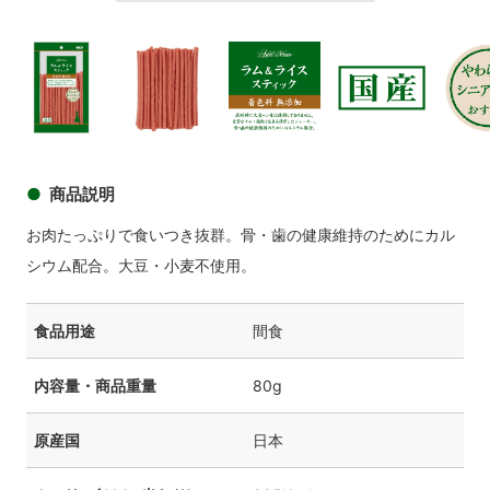
商品イメージ
商品
商品イメージ
商品イメージ
商品イメージ
商品イメ
商品説明
お肉たっぷりで食いつき抜群。骨・歯の健康維持のためにカル
シウム配合。大豆・小麦不使用。
食品用途
間食
内容量・商品重量
80g
原産国
日本