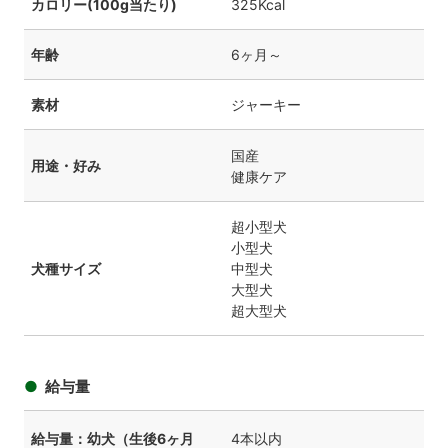
カロリー(100g当たり)
325Kcal
年齢
6ヶ月～
素材
ジャーキー
国産
用途・好み
健康ケア
超小型犬
小型犬
犬種サイズ
中型犬
大型犬
超大型犬
給与量
給与量：幼犬（生後6ヶ月
4本以内