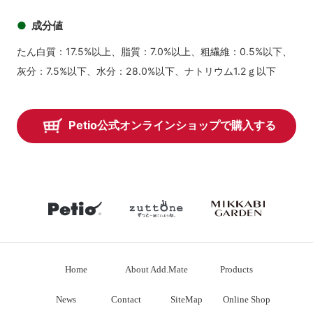
成分値
たん白質：17.5%以上、脂質：7.0%以上、粗繊維：0.5%以下、
灰分：7.5%以下、水分：28.0%以下、ナトリウム1.2ｇ以下
Petio公式オンラインショップで購入する
petio
zuttone
mikkabiga
Home
About Add.Mate
Products
News
Contact
SiteMap
Online Shop