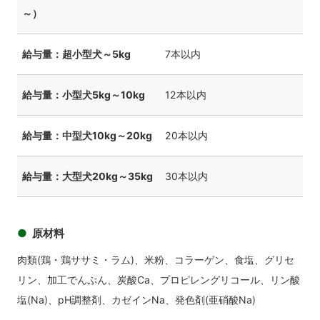
～）
給与量：超小型犬～5kg
7本以内
給与量：小型犬5kg～10kg
12本以内
給与量：中型犬10kg～20kg
20本以内
給与量：大型犬20kg～35kg
30本以内
原材料
肉類(鶏・鶏ササミ・ラム)、米粉、コラーゲン、食塩、グリセ
リン、加工でんぷん、炭酸Ca、プロピレングリコール、リン酸
塩(Na)、pH調整剤、カゼインNa、発色剤(亜硝酸Na)