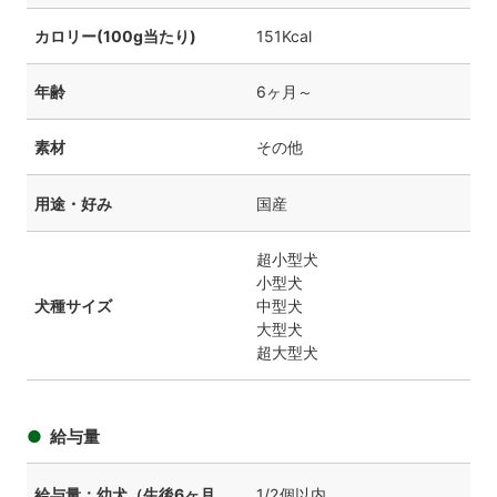
カロリー(100g当たり)
151Kcal
年齢
6ヶ月～
素材
その他
用途・好み
国産
超小型犬
小型犬
犬種サイズ
中型犬
大型犬
超大型犬
給与量
給与量：幼犬（生後6ヶ月
1/2個以内