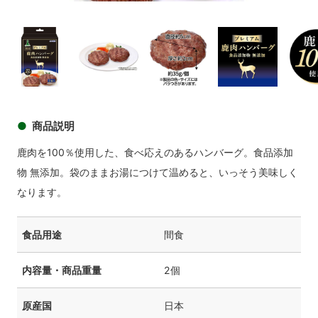
商品イメージ
商品
商品イメージ
商品イメージ
商品イメージ
商品イメ
商品説明
鹿肉を100％使用した、食べ応えのあるハンバーグ。食品添加
物 無添加。袋のままお湯につけて温めると、いっそう美味しく
なります。
食品用途
間食
内容量・商品重量
2個
原産国
日本