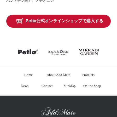
パントテン酸）、メチオニン
Petio公式オンラインショップで購入する
petio
zuttone
mikkabiga
Home
About Add.Mate
Products
News
Contact
SiteMap
Online Shop