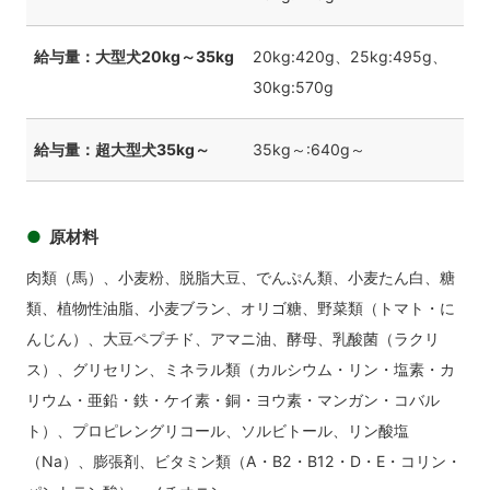
給与量：大型犬20kg～35kg
20kg:420g、25kg:495g、
30kg:570g
給与量：超大型犬35kg～
35kg～:640g～
原材料
肉類（馬）、小麦粉、脱脂大豆、でんぷん類、小麦たん白、糖
類、植物性油脂、小麦ブラン、オリゴ糖、野菜類（トマト・に
んじん）、大豆ペプチド、アマニ油、酵母、乳酸菌（ラクリ
ス）、グリセリン、ミネラル類（カルシウム・リン・塩素・カ
リウム・亜鉛・鉄・ケイ素・銅・ヨウ素・マンガン・コバル
ト）、プロピレングリコール、ソルビトール、リン酸塩
（Na）、膨張剤、ビタミン類（A・B2・B12・D・E・コリン・