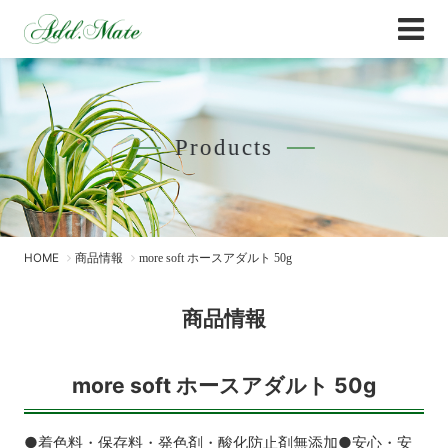
Online Shop
商品情報 - Add.Mate -アド・メイト オフィ
Products
HOME
商品情報
more soft ホースアダルト 50g
商品情報
more soft ホースアダルト 50g
●着色料・保存料・発色剤・酸化防止剤無添加●安心・安