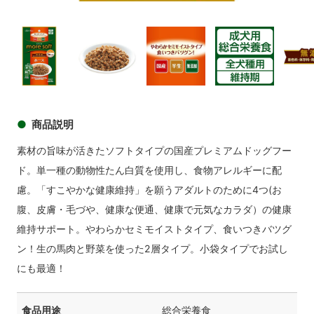
商品イメージ
商品
商品イメージ
商品イメージ
商品イメージ
商品イメ
商品説明
素材の旨味が活きたソフトタイプの国産プレミアムドッグフー
ド。単一種の動物性たん白質を使用し、食物アレルギーに配
慮。「すこやかな健康維持」を願うアダルトのために4つ(お
腹、皮膚・毛づや、健康な便通、健康で元気なカラダ）の健康
維持サポート。やわらかセミモイストタイプ、食いつきバツグ
ン！生の馬肉と野菜を使った2層タイプ。小袋タイプでお試し
にも最適！
食品用途
総合栄養食