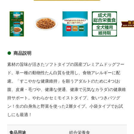
商品イメージ
商品
商品イメージ
商品イメージ
商品イメージ
商品イメ
商品説明
素材の旨味が活きたソフトタイプの国産プレミアムドッグフー
ド。単一種の動物性たん白質を使用し、食物アレルギーに配
慮。「すこやかな健康維持」を願うアダルトのために4つ(お
腹、皮膚・毛づや、健康な便通、健康で元気なカラダ)の健康維
持サポート。やわらかセミモイストタイプ、食いつきバツグ
ン！生の白身魚と野菜を使った2層タイプ。小袋タイプでお試
しにも最適！
食品用途
総合栄養食