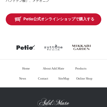
パントテン酸）、メチオニン
Petio公式オンラインショップで購入する
petio
zuttone
mikkabiga
Home
About Add.Mate
Products
News
Contact
SiteMap
Online Shop