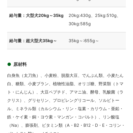
給与量：大型犬20kg～35kg
20kg:430g、25kg:510g、
30kg:585g
給与量：超大型犬35kg～
35kg～:655g～
原材料
白身魚（太刀魚）、小麦粉、脱脂大豆、でんぷん類、小麦たん
白、糖類、小麦ブラン、植物性油脂、オリゴ糖、野菜類（トマ
ト・にんじん）、大豆ペプチド、アマニ油、酵母、乳酸菌（ラ
クリス）、グリセリン、プロピレングリコール、ソルビトー
ル、ミネラル類（カルシウム・リン・塩素・カリウム・亜鉛・
鉄・ケイ素・銅・ヨウ素・マンガン・コバルト）、リン酸塩
（Na）、膨張剤、ビタミン類（A・B2・B12・D・E・コリン・