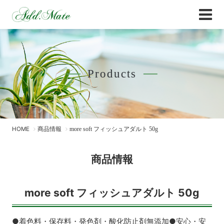
Online Shop
商品情報 - Add.Mate -アド・メイト オフィ
Products
HOME
商品情報
more soft フィッシュアダルト 50g
商品情報
more soft フィッシュアダルト 50g
●着色料・保存料・発色剤・酸化防止剤無添加●安心・安