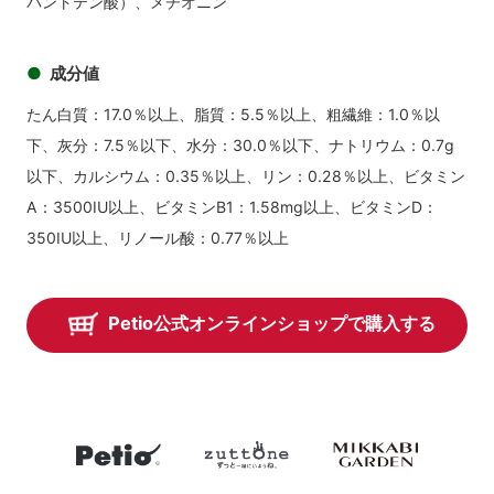
パントテン酸）、メチオニン
成分値
たん白質：17.0％以上、脂質：5.5％以上、粗繊維：1.0％以
下、灰分：7.5％以下、水分：30.0％以下、ナトリウム：0.7g
以下、カルシウム：0.35％以上、リン：0.28％以上、ビタミン
A：3500IU以上、ビタミンB1：1.58mg以上、ビタミンD：
350IU以上、リノール酸：0.77％以上
Petio公式オンラインショップで購入する
petio
zuttone
mikkabiga