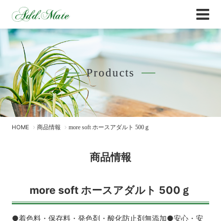
Online Shop
商品情報 - Add.Mate -アド・メイト オフィ
Products
HOME
商品情報
more soft ホースアダルト 500ｇ
商品情報
more soft ホースアダルト 500ｇ
●着色料・保存料・発色剤・酸化防止剤無添加●安心・安