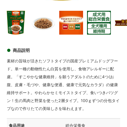
商品イメージ
商品
商品イメージ
商品イメージ
商品イメージ
商品イメ
商品説明
素材の旨味が活きたソフトタイプの国産プレミアムドッグフー
ド。単一種の動物性たん白質を使用し、食物アレルギーに配
慮。「すこやかな健康維持」を願うアダルトのために4つ(お
腹、皮膚・毛づや、健康な便通、健康で元気なカラダ）の健康
維持サポート。やわらかセミモイストタイプ、食いつきバツグ
ン！生の馬肉と野菜を使った2層タイプ。100ｇずつの分包タイ
プなので作りたての美味しさを味わえます。
食品用途
総合栄養食