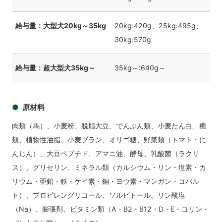
給与量：大型犬20kg～35kg
20kg:420g、25kg:495g、
30kg:570g
給与量：超大型犬35kg～
35kg～:640g～
原材料
肉類（馬）、小麦粉、脱脂大豆、でんぷん類、小麦たん白、糖
類、植物性油脂、小麦ブラン、オリゴ糖、野菜類（トマト・に
んじん）、大豆ペプチド、アマニ油、酵母、乳酸菌（ラクリ
ス）、グリセリン、ミネラル類（カルシウム・リン・塩素・カ
リウム・亜鉛・鉄・ケイ素・銅・ヨウ素・マンガン・コバル
ト）、プロピレングリコール、ソルビトール、リン酸塩
（Na）、膨張剤、ビタミン類（A・B2・B12・D・E・コリン・