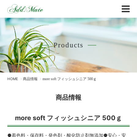
Online Shop
商品情報 - Add.Mate -アド・メイト オフィ
Products
HOME
商品情報
more soft フィッシュシニア 500ｇ
商品情報
more soft フィッシュシニア 500ｇ
●着色料・保存料・発色剤・酸化防止剤無添加●安心・安