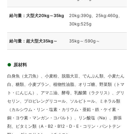
給与量：大型犬20kg～35kg
20kg:390g、25kg:460g、
30kg:525g
給与量：超大型犬35kg～
35kg～:590g～
原材料
白身魚（太刀魚）、小麦粉、脱脂大豆、でんぷん類、小麦たん
白、糖類、小麦ブラン、植物性油脂、オリゴ糖、野菜類（トマ
ト・にんじん）、アマニ油、酵母、乳酸菌（ラクリス）、グリ
セリン、プロピレングリコール、ソルビトール、ミネラル類
（カルシウム・リン・塩素・カリウム・亜鉛・鉄・ケイ素・
銅・ヨウ素・マンガン・コバルト）、リン酸塩（Na）、膨張
剤、ビタミン類（A・B2・B12・D・E・コリン・パントテン