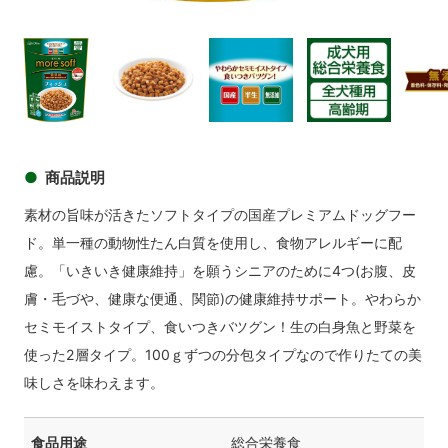
商品イメージ
商品
商品イメージ
商品イメージ
商品イメージ
商品イメ
商品説明
素材の旨味が活きたソフトタイプの国産プレミアムドッグフー
ド。単一種の動物性たん白質を使用し、食物アレルギーに配
慮。「いきいき健康維持」を願うシニアのために4つ(お腹、皮
膚・毛づや、健康な便通、関節)の健康維持サポート。やわらか
セミモイストタイプ、食いつきバツグン！生の白身魚と野菜を
使った2層タイプ。100ｇずつの分包タイプなので作りたての美
味しさを味わえます。
食品用途
総合栄養食