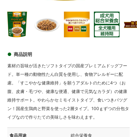
商品イメージ
商品
商品イメージ
商品イメージ
商品イメージ
商品イメ
商品説明
素材の旨味が活きたソフトタイプの国産プレミアムドッグフー
ド。単一種の動物性たん白質を使用し、食物アレルギーに配
慮。「すこやかな健康維持」を願うアダルトのために4つ（お
腹、皮膚・毛づや、健康な便通、健康で元気なカラダ）の健康
維持サポート。やわらかセミモイストタイプ、食いつきバツグ
ン！国産生鶏肉と野菜を使った2層タイプ。100ｇずつの分包タ
イプなので作りたての美味しさを味わえます。
食品用途
総合栄養食