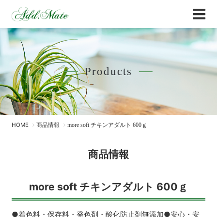
Online Shop
商品情報 - Add.Mate -アド・メイト オフィ
Products
HOME
商品情報
more soft チキンアダルト 600ｇ
商品情報
more soft チキンアダルト 600ｇ
●着色料・保存料・発色剤・酸化防止剤無添加●安心・安