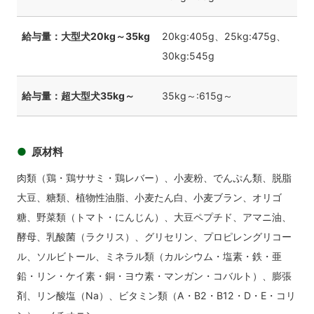
給与量：大型犬20kg～35kg
20kg:405g、25kg:475g、
30kg:545g
給与量：超大型犬35kg～
35kg～:615g～
原材料
肉類（鶏・鶏ササミ・鶏レバー）、小麦粉、でんぷん類、脱脂
大豆、糖類、植物性油脂、小麦たん白、小麦ブラン、オリゴ
糖、野菜類（トマト・にんじん）、大豆ペプチド、アマニ油、
酵母、乳酸菌（ラクリス）、グリセリン、プロピレングリコー
ル、ソルビトール、ミネラル類（カルシウム・塩素・鉄・亜
鉛・リン・ケイ素・銅・ヨウ素・マンガン・コバルト）、膨張
剤、リン酸塩（Na）、ビタミン類（A・B2・B12・D・E・コリ