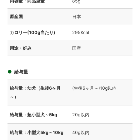
内容量・商品重量
85g
原産国
日本
カロリー(100g当たり)
295Kcal
用途・好み
国産
給与量
給与量：幼犬（生後6ヶ月
(生後6ヶ月～)10g以内
～）
給与量：超小型犬～5kg
20g以内
給与量：小型犬5kg～10kg
40g以内