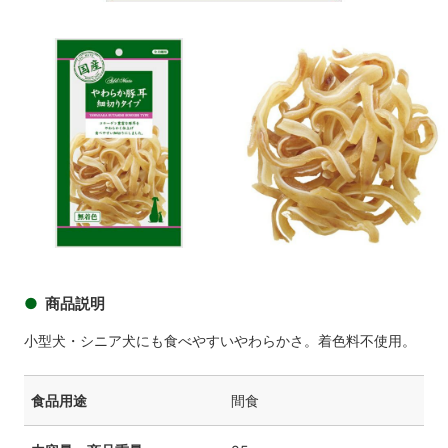
商品イメージ
商品
商品イメージ
商品説明
小型犬・シニア犬にも食べやすいやわらかさ。着色料不使用。
食品用途
間食