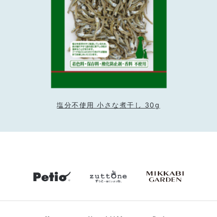
塩分不使用 小さな煮干し 30g
petio
zuttone
mikkabiga