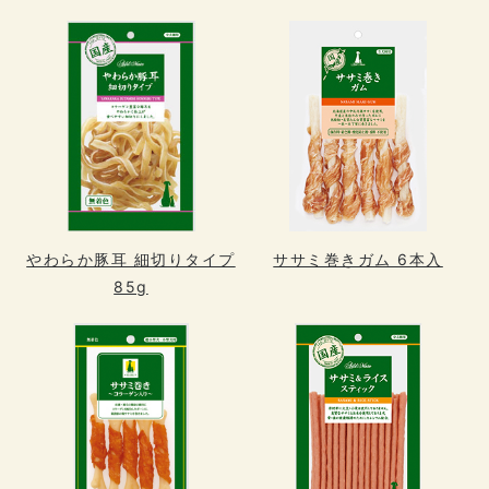
やわらか豚耳 細切りタイプ
ササミ巻きガム 6本入
85g