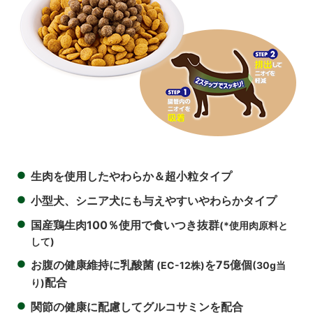
●
生肉を使用したやわらか＆超小粒タイプ
●
小型犬、シニア犬にも与えやすいやわらかタイプ
●
国産鶏生肉100％使用で食いつき抜群
(*使用肉原料と
して)
●
お腹の健康維持に乳酸菌
を75億個
(EC-12株)
(30g当
配合
り)
●
関節の健康に配慮してグルコサミンを配合