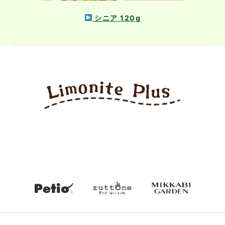
シニア 120g
petio
zuttone
mikkabiga