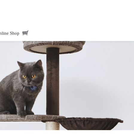
NTAINS Hard Cheese｜ヒマラヤマウンテン ハードチーズ - Add.Mate 
nline Shop