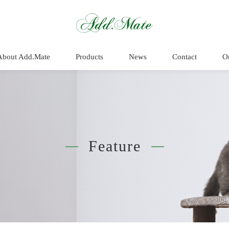
HIMALAYA MOU
About Add.Mate
Products
News
Contact
O
Feature