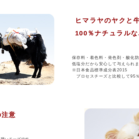
ヒマラヤのヤクと
100％ナチュラル
保存料・着色料・発色剤・酸化
低塩分だから安心して与えられ
※日本食品標準成分表2015
プロセスチーズと比較して95
の注意