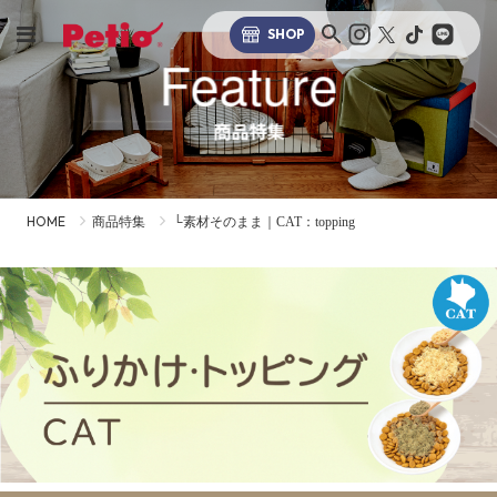
SHOP
Feature
商品特集
HOME
商品特集
└素材そのまま｜CAT：topping