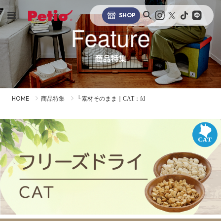
SHOP
Feature
商品特集
HOME
商品特集
└素材そのまま｜CAT：fd