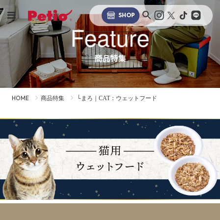
SHOP
Feature
商品特集
HOME
商品特集
└まろ｜CAT：ウェットフード