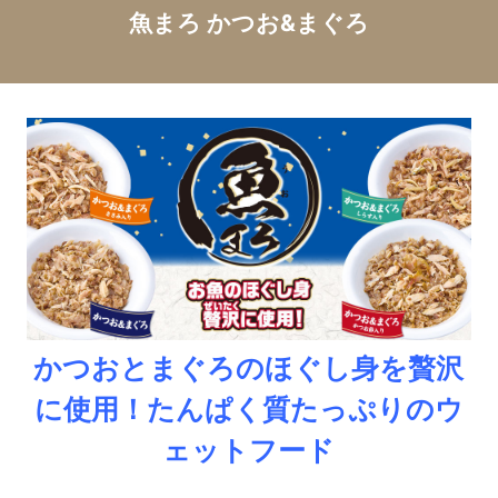
魚まろ かつお&まぐろ
かつおとまぐろのほぐし身を贅沢
に使用！
たんぱく質たっぷりのウ
ェットフード