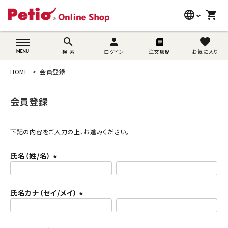
language
shopping_cart
search
wovn-lang-name
search
person
favorite
検 索
ログイン
注文履歴
お気に入り
犬用品
HOME
会員登録
猫用品
会員登録
うさぎ用品
ブランド別に探す
下記の内容をご入力の上、お進みください。
氏名（姓/名）
目的別に探す
(
必
SNS
須
氏名カナ（セイ/メイ）
)
(
ご利用案内
必