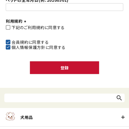
ペットの生年月日(例：20200501)
利用規約
下記のご利用規約に同意する
(
必
須
会員規約
に同意する
個人情報保護方針
に同意する
)
登録
犬用品