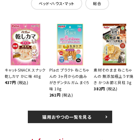
ベッド・ハウス・マット
総合
キャットSNACK スナック
Plact プラクト ねこちゃ
素材そのまま ねこちゃ
乾しカマ かに味 40g
んの 3ヶ月からの歯み
んの 無添加極上うす焼
437円
(税込)
がきデンタルガム まぐろ
き かつお節と貝柱 3g
味 10g
382円
(税込)
261円
(税込)
猫用おやつの一覧を見る