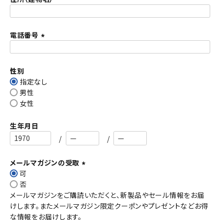
)
電話番号
(
必
須
性別
)
指定なし
男性
女性
生年月日
メールマガジンの受取
可
(
否
必
メールマガジンをご購読いただくと、新製品やセール情報をお届
須
けします。またメールマガジン限定クーポンやプレゼントなどお得
)
な情報をお届けします。