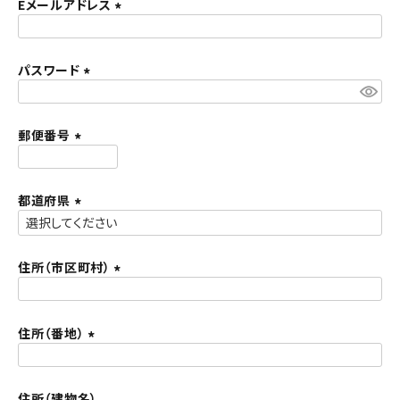
須
Eメールアドレス
ACCOUNT MENU
)
(
ようこそ ゲスト 様
必
須
パスワード
meeting_room
person
ログイン
新規会員登録
)
(
必
須
郵便番号
)
(
必
須
都道府県
)
(
必
須
住所（市区町村）
)
(
必
須
住所（番地）
)
(
必
須
住所（建物名）