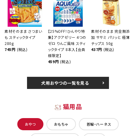
素材そのまま さつまい
【25%OFF！ひんやり特
素材そのまま 完全無添
も スティックタイプ
集】アクアゼリー 4つの
加 ササミ パリッと 極薄
280g
ゼロ りんご風味 スティ
チップス 50g
745円
(税込)
ックタイプ 8本入【会員
437円
(税込)
様限定】
459円
(税込)
犬用おやつの一覧を見る
猫用品
おやつ
おもちゃ
首輪・ハーネス