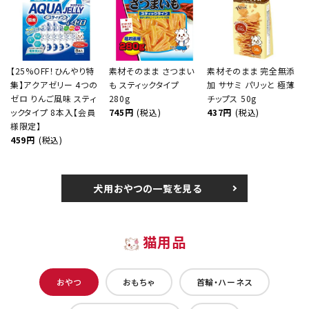
【25%OFF！ひんやり特
素材そのまま さつまい
素材そのまま 完全無添
集】アクアゼリー 4つの
も スティックタイプ
加 ササミ パリッと 極薄
ゼロ りんご風味 スティ
280g
チップス 50g
ックタイプ 8本入【会員
745円
(税込)
437円
(税込)
様限定】
459円
(税込)
犬用おやつの一覧を見る
猫用品
おやつ
おもちゃ
首輪・ハーネス