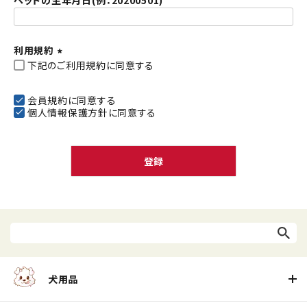
ペットの生年月日(例：20200501)
利用規約
下記のご利用規約に同意する
(
必
須
会員規約
に同意する
個人情報保護方針
に同意する
)
登録
犬用品