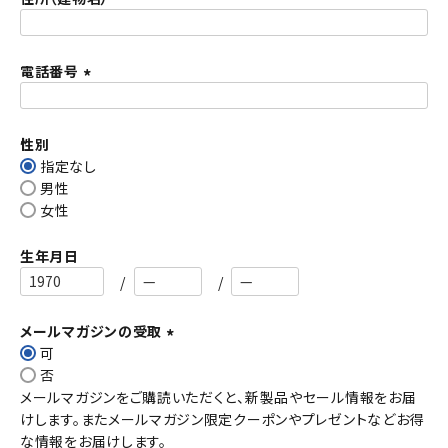
)
電話番号
(
必
須
性別
)
指定なし
男性
女性
生年月日
メールマガジンの受取
可
(
否
必
メールマガジンをご購読いただくと、新製品やセール情報をお届
須
けします。またメールマガジン限定クーポンやプレゼントなどお得
)
な情報をお届けします。