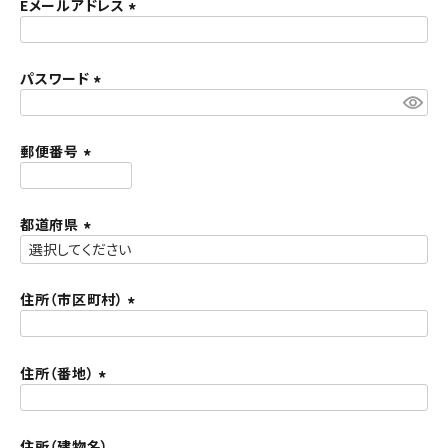
須
Eメールアドレス
ACCOUNT MENU
)
(
ようこそ ゲスト 様
必
須
パスワード
meeting_room
person
ログイン
新規会員登録
)
(
必
須
郵便番号
)
(
必
須
都道府県
)
(
必
須
住所（市区町村）
)
(
必
須
住所（番地）
)
(
必
須
住所（建物名）