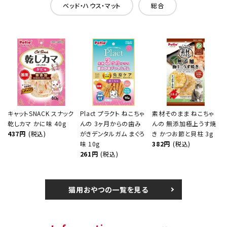
ベッド・ハウス・マット
総合
キャットSNACK スナック
Plact プラクト ねこちゃ
素材そのまま ねこちゃ
乾しカマ かに味 40g
んの 3ヶ月からの歯み
んの 無添加極上うす焼
437円
(税込)
がきデンタルガム まぐろ
き かつお節と貝柱 3g
味 10g
382円
(税込)
261円
(税込)
猫用おやつの一覧を見る