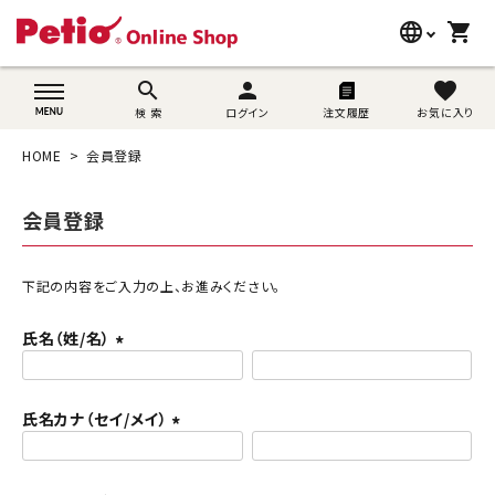
language
shopping_cart
search
wovn-lang-name
search
person
favorite
検 索
ログイン
注文履歴
お気に入り
犬用品
HOME
会員登録
猫用品
会員登録
うさぎ用品
ブランド別に探す
下記の内容をご入力の上、お進みください。
氏名（姓/名）
目的別に探す
(
必
SNS
須
氏名カナ（セイ/メイ）
)
(
ご利用案内
必