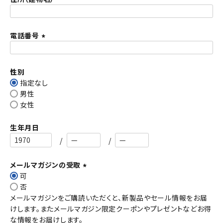
)
電話番号
(
必
須
性別
)
指定なし
男性
女性
生年月日
メールマガジンの受取
可
(
否
必
メールマガジンをご購読いただくと、新製品やセール情報をお届
須
けします。またメールマガジン限定クーポンやプレゼントなどお得
)
な情報をお届けします。