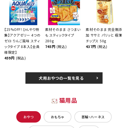
【25%OFF！ひんやり特
素材そのまま さつまい
素材そのまま 完全無添
集】アクアゼリー 4つの
も スティックタイプ
加 ササミ パリッと 極薄
ゼロ りんご風味 スティ
280g
チップス 50g
ックタイプ 8本入【会員
745円
(税込)
437円
(税込)
様限定】
459円
(税込)
犬用おやつの一覧を見る
猫用品
おやつ
おもちゃ
首輪・ハーネス