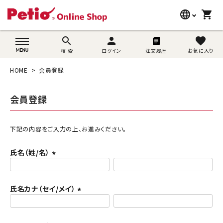
language
shopping_cart
search
wovn-lang-name
search
person
favorite
検 索
ログイン
注文履歴
お気に入り
犬用品
HOME
会員登録
猫用品
会員登録
うさぎ用品
ブランド別に探す
下記の内容をご入力の上、お進みください。
氏名（姓/名）
目的別に探す
(
必
SNS
須
氏名カナ（セイ/メイ）
)
(
ご利用案内
必