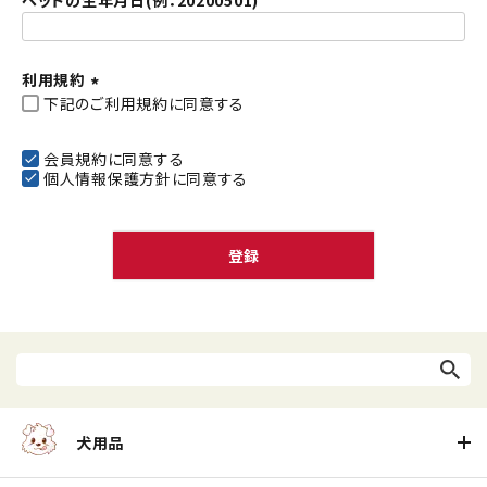
ペットの生年月日(例：20200501)
利用規約
下記のご利用規約に同意する
(
必
須
会員規約
に同意する
個人情報保護方針
に同意する
)
登録
犬用品