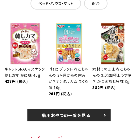
ベッド・ハウス・マット
総合
キャットSNACK スナック
Plact プラクト ねこちゃ
素材そのまま ねこちゃ
乾しカマ かに味 40g
んの 3ヶ月からの歯み
んの 無添加極上うす焼
437円
(税込)
がきデンタルガム まぐろ
き かつお節と貝柱 3g
味 10g
382円
(税込)
261円
(税込)
猫用おやつの一覧を見る