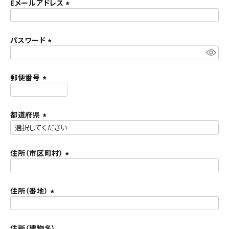
須
Eメールアドレス
ACCOUNT MENU
)
(
ようこそ ゲスト 様
必
須
パスワード
meeting_room
person
ログイン
新規会員登録
)
(
必
須
郵便番号
)
(
必
須
都道府県
)
(
必
須
住所（市区町村）
)
(
必
須
住所（番地）
)
(
必
須
住所（建物名）