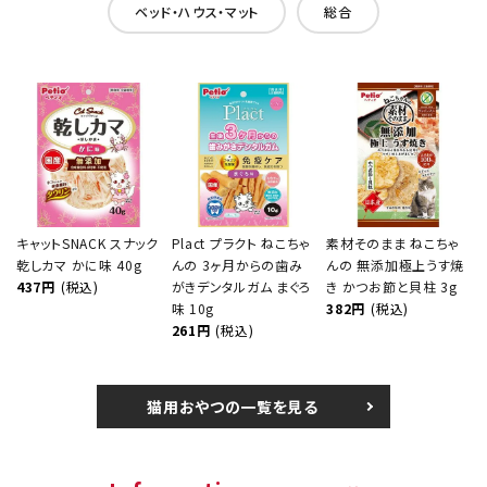
ベッド・ハウス・マット
総合
キャットSNACK スナック
Plact プラクト ねこちゃ
素材そのまま ねこちゃ
乾しカマ かに味 40g
んの 3ヶ月からの歯み
んの 無添加極上うす焼
437円
(税込)
がきデンタルガム まぐろ
き かつお節と貝柱 3g
味 10g
382円
(税込)
261円
(税込)
猫用おやつの一覧を見る