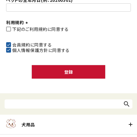
ペットの生年月日(例：20200501)
利用規約
下記のご利用規約に同意する
(
必
須
会員規約
に同意する
個人情報保護方針
に同意する
)
登録
犬用品