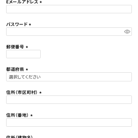
須
Eメールアドレス
ACCOUNT MENU
)
(
ようこそ ゲスト 様
必
須
パスワード
meeting_room
person
ログイン
新規会員登録
)
(
必
須
郵便番号
)
(
必
須
都道府県
)
(
必
須
住所（市区町村）
)
(
必
須
住所（番地）
)
(
必
須
住所（建物名）