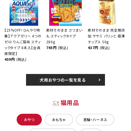
【25%OFF！ひんやり特
素材そのまま さつまい
素材そのまま 完全無添
集】アクアゼリー 4つの
も スティックタイプ
加 ササミ パリッと 極薄
ゼロ りんご風味 スティ
280g
チップス 50g
ックタイプ 8本入【会員
745円
(税込)
437円
(税込)
様限定】
459円
(税込)
犬用おやつの一覧を見る
猫用品
おやつ
おもちゃ
首輪・ハーネス