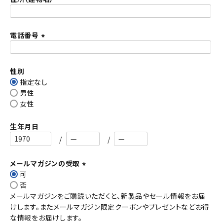
)
電話番号
(
必
須
性別
)
指定なし
男性
女性
生年月日
メールマガジンの受取
可
(
否
必
メールマガジンをご購読いただくと、新製品やセール情報をお届
須
けします。またメールマガジン限定クーポンやプレゼントなどお得
)
な情報をお届けします。