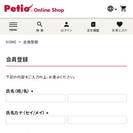
language
shopping_cart
search
wovn-lang-name
search
person
favorite
検 索
ログイン
注文履歴
お気に入り
犬用品
HOME
会員登録
猫用品
会員登録
うさぎ用品
ブランド別に探す
下記の内容をご入力の上、お進みください。
氏名（姓/名）
目的別に探す
(
必
SNS
須
氏名カナ（セイ/メイ）
)
(
ご利用案内
必