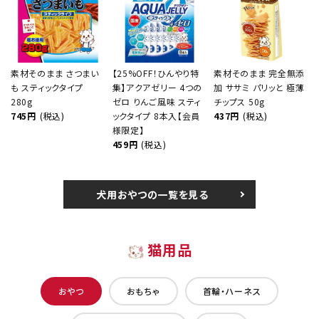
素材そのまま さつまい
【25%OFF！ひんやり特
素材そのまま 完全無添
も スティックタイプ
集】アクアゼリー 4つの
加 ササミ パリッと 極薄
280g
ゼロ りんご風味 スティ
チップス 50g
745円
(税込)
ックタイプ 8本入【会員
437円
(税込)
様限定】
459円
(税込)
犬用おやつの一覧を見る
猫用品
おやつ
おもちゃ
首輪・ハーネス