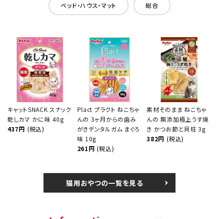
ベッド・ハウス・マット
総合
キャットSNACK スナック
Plact プラクト ねこちゃ
素材そのまま ねこちゃ
乾しカマ かに味 40g
んの 3ヶ月からの歯み
んの 無添加極上うす焼
437円
(税込)
がきデンタルガム まぐろ
き かつお節と貝柱 3g
味 10g
382円
(税込)
261円
(税込)
猫用おやつの一覧を見る