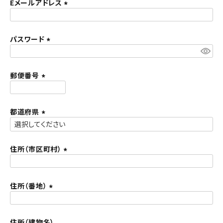
須
Eメールアドレス
ACCOUNT MENU
)
(
ようこそ ゲスト 様
必
須
パスワード
meeting_room
person
ログイン
新規会員登録
)
(
必
須
郵便番号
)
(
必
須
都道府県
)
(
必
須
住所（市区町村）
)
(
必
須
住所（番地）
)
(
必
須
住所（建物名）