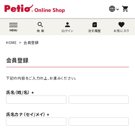
language
shopping_cart
search
wovn-lang-name
search
person
favorite
検 索
ログイン
注文履歴
お気に入り
犬用品
HOME
会員登録
猫用品
会員登録
うさぎ用品
ブランド別に探す
下記の内容をご入力の上、お進みください。
氏名（姓/名）
目的別に探す
(
必
SNS
須
氏名カナ（セイ/メイ）
)
(
ご利用案内
必