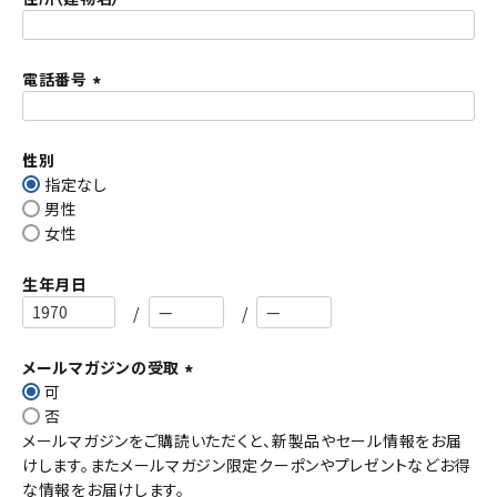
)
電話番号
(
必
須
性別
)
指定なし
男性
女性
生年月日
メールマガジンの受取
可
(
否
必
メールマガジンをご購読いただくと、新製品やセール情報をお届
須
けします。またメールマガジン限定クーポンやプレゼントなどお得
)
な情報をお届けします。