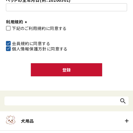
ペットの生年月日(例：20200501)
利用規約
下記のご利用規約に同意する
(
必
須
会員規約
に同意する
個人情報保護方針
に同意する
)
登録
犬用品