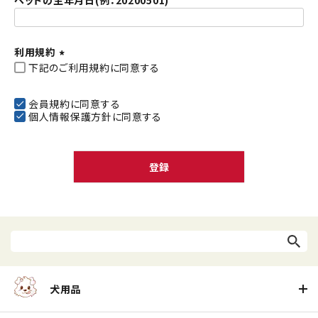
ペットの生年月日(例：20200501)
利用規約
下記のご利用規約に同意する
(
必
須
会員規約
に同意する
個人情報保護方針
に同意する
)
登録
犬用品