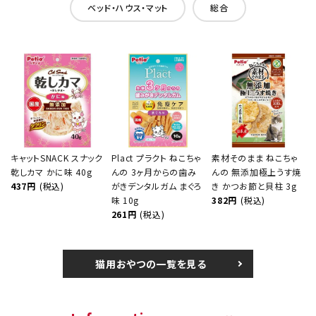
ベッド・ハウス・マット
総合
キャットSNACK スナック
Plact プラクト ねこちゃ
素材そのまま ねこちゃ
乾しカマ かに味 40g
んの 3ヶ月からの歯み
んの 無添加極上うす焼
437円
(税込)
がきデンタルガム まぐろ
き かつお節と貝柱 3g
味 10g
382円
(税込)
261円
(税込)
猫用おやつの一覧を見る