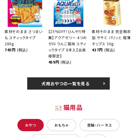
素材そのまま さつまい
【25%OFF！ひんやり特
素材そのまま 完全無添
も スティックタイプ
集】アクアゼリー 4つの
加 ササミ パリッと 極薄
280g
ゼロ りんご風味 スティ
チップス 50g
745円
(税込)
ックタイプ 8本入【会員
437円
(税込)
様限定】
459円
(税込)
犬用おやつの一覧を見る
猫用品
おやつ
おもちゃ
首輪・ハーネス