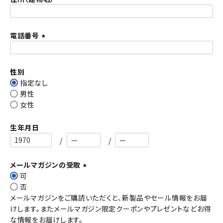
)
電話番号
(
必
須
性別
)
指定なし
男性
女性
生年月日
メールマガジンの受取
可
(
否
必
メールマガジンをご購読いただくと、新製品やセール情報をお届
須
けします。またメールマガジン限定クーポンやプレゼントなどお得
)
な情報をお届けします。