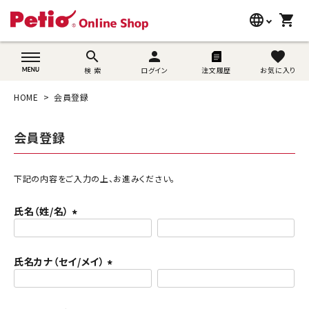
language
shopping_cart
search
wovn-lang-name
search
person
favorite
検 索
ログイン
注文履歴
お気に入り
犬用品
HOME
会員登録
猫用品
会員登録
うさぎ用品
ブランド別に探す
下記の内容をご入力の上、お進みください。
氏名（姓/名）
目的別に探す
(
必
SNS
須
氏名カナ（セイ/メイ）
)
(
ご利用案内
必