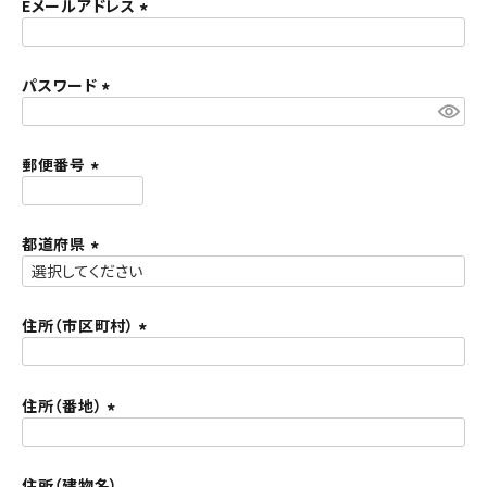
須
Eメールアドレス
ACCOUNT MENU
)
(
ようこそ ゲスト 様
必
須
パスワード
meeting_room
person
ログイン
新規会員登録
)
(
必
須
郵便番号
)
(
必
須
都道府県
)
(
必
須
住所（市区町村）
)
(
必
須
住所（番地）
)
(
必
須
住所（建物名）