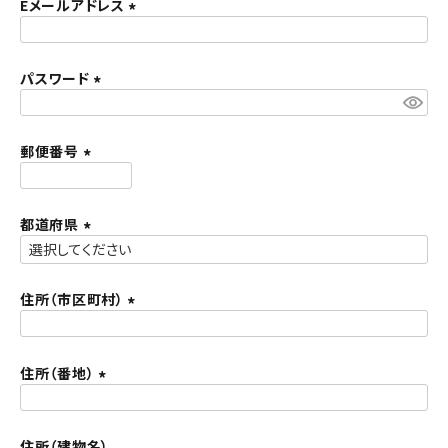
須
Eメールアドレス
ACCOUNT MENU
)
(
ようこそ ゲスト 様
必
須
パスワード
meeting_room
person
ログイン
新規会員登録
)
(
必
須
郵便番号
)
(
必
須
都道府県
)
(
必
須
住所（市区町村）
)
(
必
須
住所（番地）
)
(
必
須
住所（建物名）