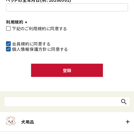
ペットの生年月日(例：20200501)
利用規約
下記のご利用規約に同意する
(
必
須
会員規約
に同意する
個人情報保護方針
に同意する
)
登録
犬用品