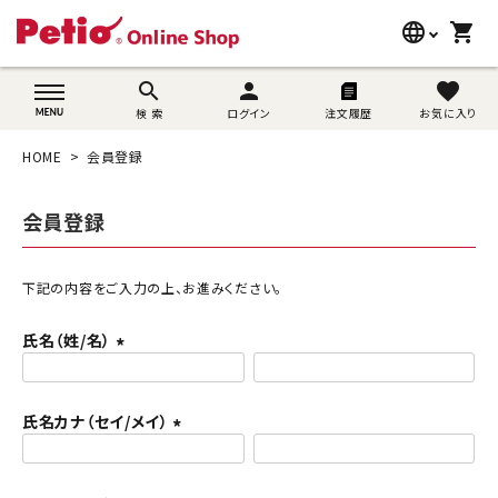
language
shopping_cart
search
wovn-lang-name
search
person
favorite
検 索
ログイン
注文履歴
お気に入り
犬用品
HOME
会員登録
猫用品
会員登録
うさぎ用品
ブランド別に探す
下記の内容をご入力の上、お進みください。
氏名（姓/名）
目的別に探す
(
必
SNS
須
氏名カナ（セイ/メイ）
)
(
ご利用案内
必