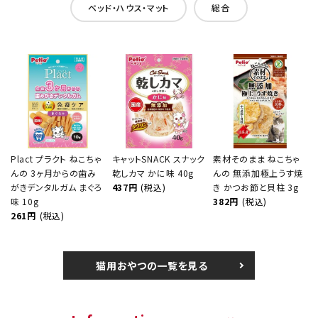
ベッド・ハウス・マット
総合
Plact プラクト ねこちゃ
キャットSNACK スナック
素材そのまま ねこちゃ
んの 3ヶ月からの歯み
乾しカマ かに味 40g
んの 無添加極上うす焼
がきデンタルガム まぐろ
437円
(税込)
き かつお節と貝柱 3g
味 10g
382円
(税込)
261円
(税込)
猫用おやつの一覧を見る