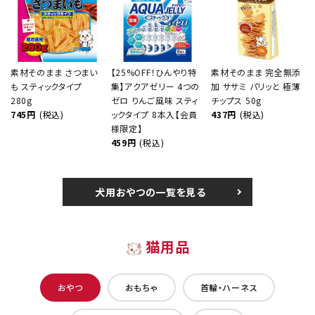
素材そのまま さつまい
【25%OFF！ひんやり特
素材そのまま 完全無添
も スティックタイプ
集】アクアゼリー 4つの
加 ササミ パリッと 極薄
280g
ゼロ りんご風味 スティ
チップス 50g
745円
(税込)
ックタイプ 8本入【会員
437円
(税込)
様限定】
459円
(税込)
犬用おやつの一覧を見る
猫用品
おやつ
おもちゃ
首輪・ハーネス