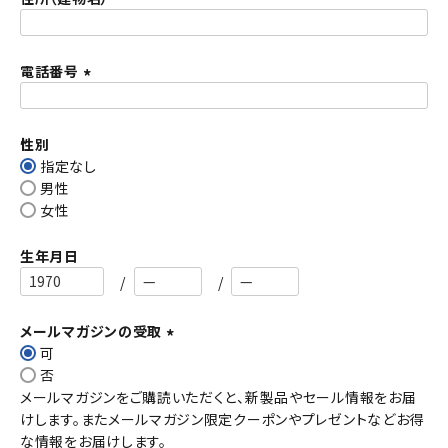
)
電話番号
(
必
須
性別
)
指定なし
男性
女性
生年月日
メールマガジンの受取
可
(
否
必
メールマガジンをご購読いただくと、新製品やセール情報をお届
須
けします。またメールマガジン限定クーポンやプレゼントなどお得
)
な情報をお届けします。