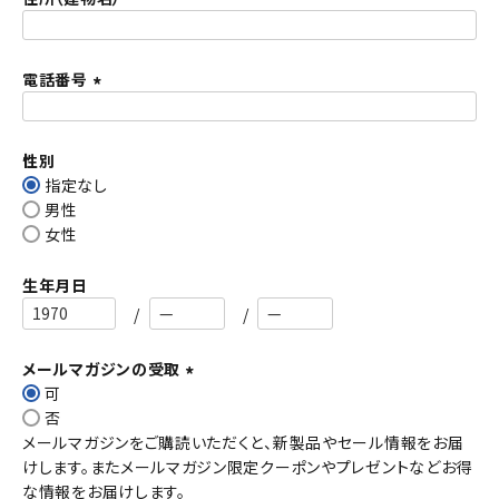
)
電話番号
(
必
須
性別
)
指定なし
男性
女性
生年月日
メールマガジンの受取
可
(
否
必
メールマガジンをご購読いただくと、新製品やセール情報をお届
須
けします。またメールマガジン限定クーポンやプレゼントなどお得
)
な情報をお届けします。