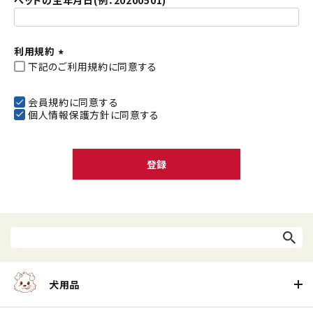
ペットの生年月日(例：20200501)
利用規約
下記のご利用規約に同意する
(
必
須
会員規約
に同意する
個人情報保護方針
に同意する
)
登録
犬用品