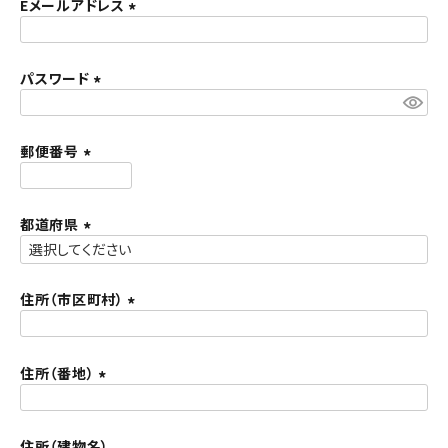
須
Eメールアドレス
ACCOUNT MENU
)
(
ようこそ ゲスト 様
必
須
パスワード
meeting_room
person
ログイン
新規会員登録
)
(
必
須
郵便番号
)
(
必
須
都道府県
)
(
必
須
住所（市区町村）
)
(
必
須
住所（番地）
)
(
必
須
住所（建物名）