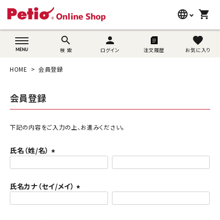
language
shopping_cart
search
wovn-lang-name
search
person
favorite
検 索
ログイン
注文履歴
お気に入り
犬用品
HOME
会員登録
猫用品
会員登録
うさぎ用品
ブランド別に探す
下記の内容をご入力の上、お進みください。
氏名（姓/名）
目的別に探す
(
必
SNS
須
氏名カナ（セイ/メイ）
)
(
ご利用案内
必