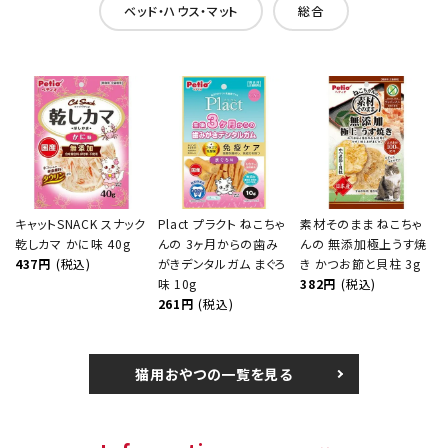
ベッド・ハウス・マット
総合
キャットSNACK スナック
Plact プラクト ねこちゃ
素材そのまま ねこちゃ
乾しカマ かに味 40g
んの 3ヶ月からの歯み
んの 無添加極上うす焼
437円
(税込)
がきデンタルガム まぐろ
き かつお節と貝柱 3g
味 10g
382円
(税込)
261円
(税込)
猫用おやつの一覧を見る