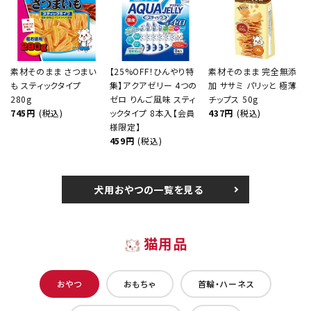
素材そのまま さつまい
【25%OFF！ひんやり特
素材そのまま 完全無添
も スティックタイプ
集】アクアゼリー 4つの
加 ササミ パリッと 極薄
280g
ゼロ りんご風味 スティ
チップス 50g
745円
(税込)
ックタイプ 8本入【会員
437円
(税込)
様限定】
459円
(税込)
犬用おやつの一覧を見る
猫用品
おやつ
おもちゃ
首輪・ハーネス