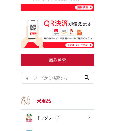
小型犬にオススメ
ダイエッ
商品検索
search
犬用品
ドッグフード