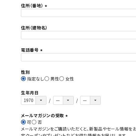
住所（番地）
須
)
(
必
住所（建物名）
須
)
電話番号
(
必
性別
須
指定なし
)
男性
女性
生年月日
メールマガジンの受取
可
否
(
メールマガジンをご購読いただくと、新製品やセール情報をお
必
定クーポンやプレゼントなどお得な情報をお届けします。