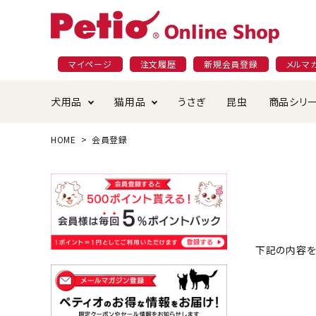
マイページ
注文履歴
新規会員登録
メルマ
犬用品
猫用品
うさぎ
昆虫
商品シリ
HOME
会員登録
ドッグフード
ごはん・おやつ
プラクト
夜のお散歩特集
ショッピングガイド
おや
お手
素材
無添
会員
国産フード&おやつ特集
穀物不使
ペットシーツ
ベッド・ハウス・マット
返品・交換について
ベッ
サー
オン
おもちゃ
食器・給水器
食器
防虫
じゃらして遊ぶ
引っ張っ
下記の内容を
首輪・ハーネス・リード
替え・交換パーツ
しつ
アパレル
またたび