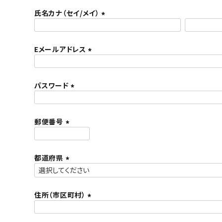
必
氏名カナ（セイ/メイ）
須
)
(
必
ト中にオススメ
まとめ買いでオトク！！
Eメールアドレス
須
)
(
必
パスワード
須
)
(
必
須
郵便番号
)
(
必
都道府県
須
)
(
必
須
住所（市区町村）
)
(
必