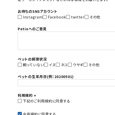
須
)
お持ちのSNSアカウント
Instagram
Facebook
twitter
その他
Petioへのご意見
ペットの飼育状況
飼っていない
イヌ
ネコ
ウサギ
その他
ペットの生年月日(例：20200501)
利用規約
下記のご利用規約に同意する
(
必
会員規約
に同意する
須