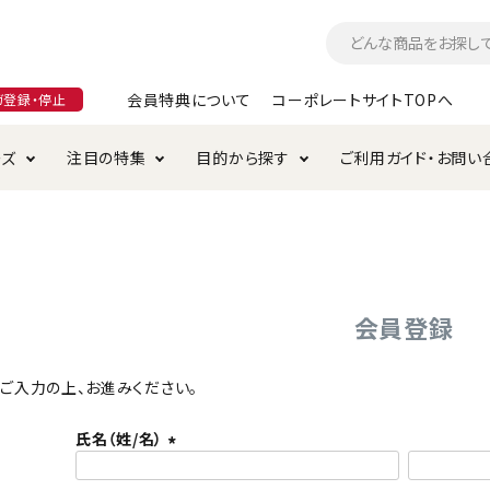
会員特典について
コーポレートサイトTOPへ
ガ登録・停止
ーズ
注目の特集
目的から探す
ご利用ガイド・お問い
つ
入れ・ケア用品
そのまま
加特集
特典について
お手入れ・ケア用品
トイレタリー・消臭剤
極上
けりぐるみ特集
ご注文方法について
用のグレインフリー
ド・ハウス・マット
クル・ケージ・タワー
ラインショップ利用規約
サークル・ケージ
キャリーバッグ
会員登録
・給水器
用品
防虫用品
服・ウェア
て遊ぶ
投げて遊ぶ
ご入力の上、お進みください。
け用品
替え・交換パーツ
氏名（姓/名）
(
・元気草
夜のお散歩