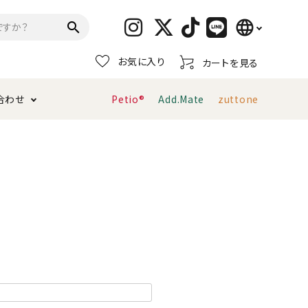
language
search
お気に入り
カートを見る
日本語
合わせ
Petio®
Add.Mate
zuttone
English
简体中文
トイレタリー・消臭剤
猫砂
ペティオ公式アプリ
お支払い方法・配送について
キャリーバッグ
おもちゃ
服・ウェア
首輪・ハーネス
デンタルおもちゃ