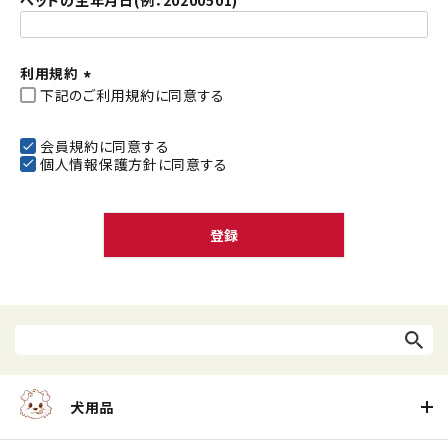
ペットの生年月日(例：20200501)
利用規約
下記のご利用規約に同意する
(
必
須
会員規約
に同意する
個人情報保護方針
に同意する
)
登録
犬用品