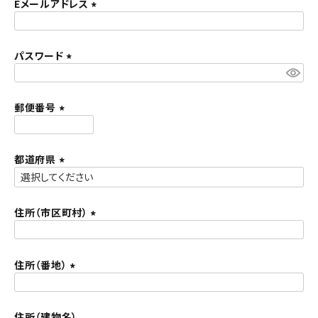
須
Eメールアドレス
ACCOUNT MENU
)
(
ようこそ ゲスト 様
必
須
パスワード
meeting_room
person
ログイン
新規会員登録
)
(
必
須
郵便番号
)
(
必
須
都道府県
)
(
必
須
住所（市区町村）
)
(
必
須
住所（番地）
)
(
必
須
住所（建物名）