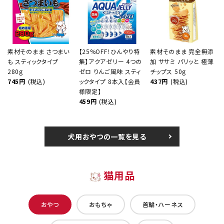
素材そのまま さつまい
【25%OFF！ひんやり特
素材そのまま 完全無添
も スティックタイプ
集】アクアゼリー 4つの
加 ササミ パリッと 極薄
280g
ゼロ りんご風味 スティ
チップス 50g
745円
(税込)
ックタイプ 8本入【会員
437円
(税込)
様限定】
459円
(税込)
犬用おやつの一覧を見る
猫用品
おやつ
おもちゃ
首輪・ハーネス