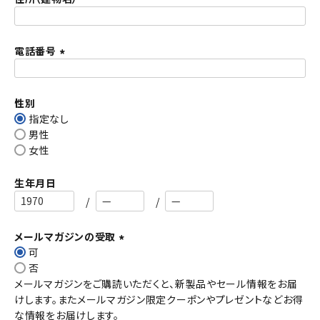
)
電話番号
(
必
須
性別
)
指定なし
男性
女性
生年月日
メールマガジンの受取
可
(
否
必
メールマガジンをご購読いただくと、新製品やセール情報をお届
須
けします。またメールマガジン限定クーポンやプレゼントなどお得
)
な情報をお届けします。