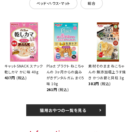
ベッド・ハウス・マット
総合
キャットSNACK スナック
Plact プラクト ねこちゃ
素材そのまま ねこちゃ
乾しカマ かに味 40g
んの 3ヶ月からの歯み
んの 無添加極上うす焼
437円
(税込)
がきデンタルガム まぐろ
き かつお節と貝柱 3g
味 10g
382円
(税込)
261円
(税込)
猫用おやつの一覧を見る