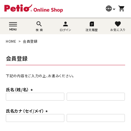
language
shopping_cart
search
wovn-lang-name
search
person
favorite
検 索
ログイン
注文履歴
お気に入り
犬用品
HOME
会員登録
猫用品
会員登録
うさぎ用品
ブランド別に探す
下記の内容をご入力の上、お進みください。
氏名（姓/名）
目的別に探す
(
必
SNS
須
氏名カナ（セイ/メイ）
)
(
ご利用案内
必