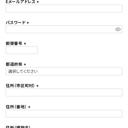
須
Eメールアドレス
ACCOUNT MENU
)
(
ようこそ ゲスト 様
必
須
パスワード
meeting_room
person
ログイン
新規会員登録
)
(
必
須
郵便番号
)
(
必
須
都道府県
)
(
必
須
住所（市区町村）
)
(
必
須
住所（番地）
)
(
必
須
住所（建物名）