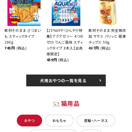
素材そのまま さつまい
【25%OFF！ひんやり特
素材そのまま 完全無添
も スティックタイプ
集】アクアゼリー 4つの
加 ササミ パリッと 極薄
280g
ゼロ りんご風味 スティ
チップス 50g
745円
(税込)
ックタイプ 8本入【会員
437円
(税込)
様限定】
459円
(税込)
犬用おやつの一覧を見る
猫用品
おやつ
おもちゃ
首輪・ハーネス