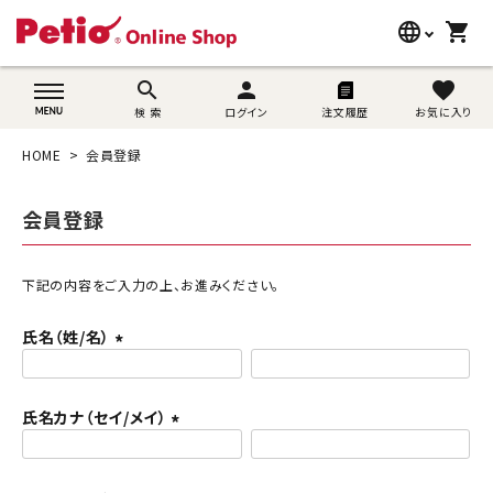
language
shopping_cart
search
wovn-lang-name
search
person
favorite
検 索
ログイン
注文履歴
お気に入り
犬用品
HOME
会員登録
猫用品
会員登録
うさぎ用品
ブランド別に探す
下記の内容をご入力の上、お進みください。
氏名（姓/名）
目的別に探す
(
必
SNS
須
氏名カナ（セイ/メイ）
)
(
ご利用案内
必