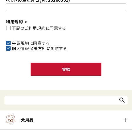
ペットの生年月日(例：20200501)
利用規約
下記のご利用規約に同意する
(
必
須
会員規約
に同意する
個人情報保護方針
に同意する
)
登録
犬用品