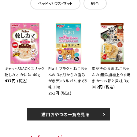
ベッド・ハウス・マット
総合
キャットSNACK スナック
Plact プラクト ねこちゃ
素材そのまま ねこちゃ
乾しカマ かに味 40g
んの 3ヶ月からの歯み
んの 無添加極上うす焼
437円
(税込)
がきデンタルガム まぐろ
き かつお節と貝柱 3g
味 10g
382円
(税込)
261円
(税込)
猫用おやつの一覧を見る