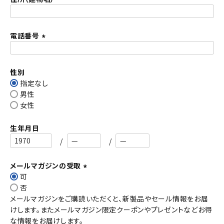
)
電話番号
(
必
須
性別
)
指定なし
男性
女性
生年月日
メールマガジンの受取
可
(
否
必
メールマガジンをご購読いただくと、新製品やセール情報をお届
須
けします。またメールマガジン限定クーポンやプレゼントなどお得
)
な情報をお届けします。