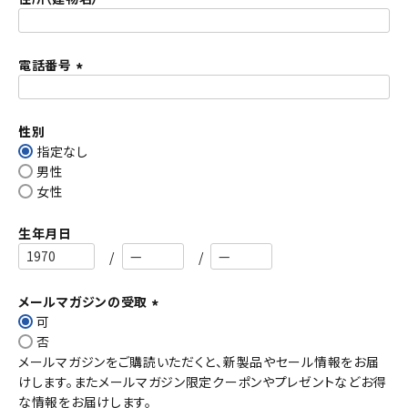
)
電話番号
(
必
須
性別
)
指定なし
男性
女性
生年月日
メールマガジンの受取
可
(
否
必
メールマガジンをご購読いただくと、新製品やセール情報をお届
須
けします。またメールマガジン限定クーポンやプレゼントなどお得
)
な情報をお届けします。