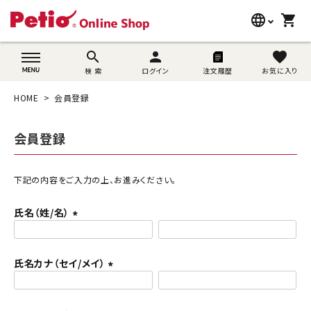
language
shopping_cart
search
wovn-lang-name
search
person
favorite
検 索
ログイン
注文履歴
お気に入り
犬用品
HOME
会員登録
猫用品
会員登録
うさぎ用品
ブランド別に探す
下記の内容をご入力の上、お進みください。
氏名（姓/名）
目的別に探す
(
必
SNS
須
氏名カナ（セイ/メイ）
)
(
ご利用案内
必