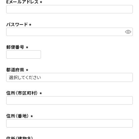
須
Eメールアドレス
ACCOUNT MENU
)
(
ようこそ ゲスト 様
必
須
パスワード
meeting_room
person
ログイン
新規会員登録
)
(
必
須
郵便番号
)
(
必
須
都道府県
)
(
必
須
住所（市区町村）
)
(
必
須
住所（番地）
)
(
必
須
住所（建物名）