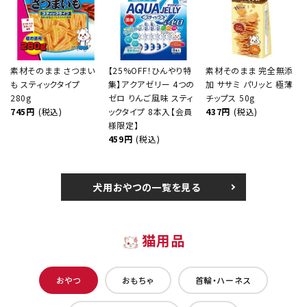
素材そのまま さつまい
【25%OFF！ひんやり特
素材そのまま 完全無添
も スティックタイプ
集】アクアゼリー 4つの
加 ササミ パリッと 極薄
280g
ゼロ りんご風味 スティ
チップス 50g
745円
(税込)
ックタイプ 8本入【会員
437円
(税込)
様限定】
459円
(税込)
犬用おやつの一覧を見る
猫用品
おやつ
おもちゃ
首輪・ハーネス