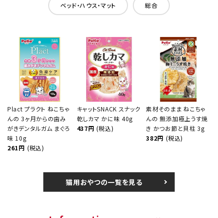
ベッド・ハウス・マット
総合
Plact プラクト ねこちゃ
キャットSNACK スナック
素材そのまま ねこちゃ
んの 3ヶ月からの歯み
乾しカマ かに味 40g
んの 無添加極上うす焼
がきデンタルガム まぐろ
437円
(税込)
き かつお節と貝柱 3g
味 10g
382円
(税込)
261円
(税込)
猫用おやつの一覧を見る