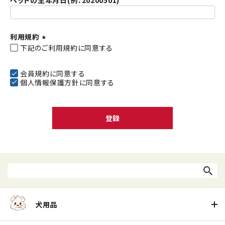
ペットの生年月日(例：20200501)
利用規約
下記のご利用規約に同意する
(
必
須
会員規約
に同意する
個人情報保護方針
に同意する
)
登録
犬用品