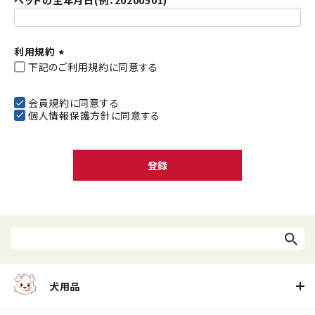
ペットの生年月日(例：20200501)
利用規約
下記のご利用規約に同意する
(
必
須
会員規約
に同意する
個人情報保護方針
に同意する
)
登録
犬用品