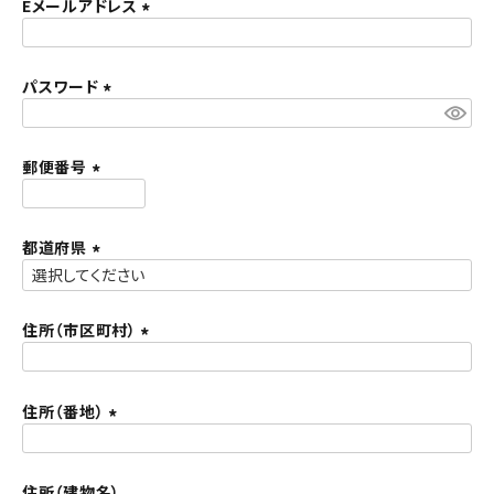
須
Eメールアドレス
ACCOUNT MENU
)
(
ようこそ ゲスト 様
必
須
パスワード
meeting_room
person
ログイン
新規会員登録
)
(
必
須
郵便番号
)
(
必
須
都道府県
)
(
必
須
住所（市区町村）
)
(
必
須
住所（番地）
)
(
必
須
住所（建物名）