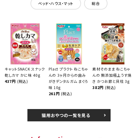
ベッド・ハウス・マット
総合
キャットSNACK スナック
Plact プラクト ねこちゃ
素材そのまま ねこちゃ
乾しカマ かに味 40g
んの 3ヶ月からの歯み
んの 無添加極上うす焼
437円
(税込)
がきデンタルガム まぐろ
き かつお節と貝柱 3g
味 10g
382円
(税込)
261円
(税込)
猫用おやつの一覧を見る