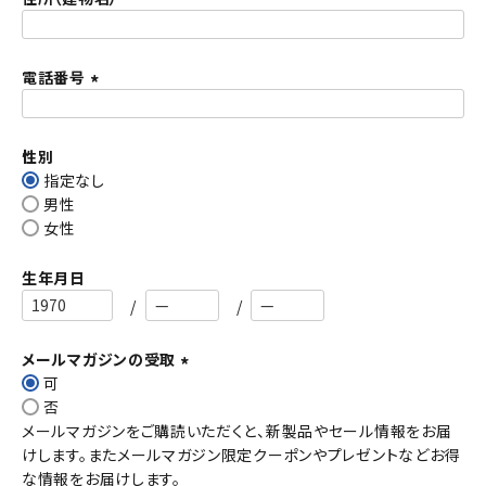
)
電話番号
(
必
須
性別
)
指定なし
男性
女性
生年月日
メールマガジンの受取
可
(
否
必
メールマガジンをご購読いただくと、新製品やセール情報をお届
須
けします。またメールマガジン限定クーポンやプレゼントなどお得
)
な情報をお届けします。