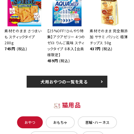
素材そのまま さつまい
【25%OFF！ひんやり特
素材そのまま 完全無添
も スティックタイプ
集】アクアゼリー 4つの
加 ササミ パリッと 極薄
280g
ゼロ りんご風味 スティ
チップス 50g
745円
(税込)
ックタイプ 8本入【会員
437円
(税込)
様限定】
459円
(税込)
犬用おやつの一覧を見る
猫用品
おやつ
おもちゃ
首輪・ハーネス