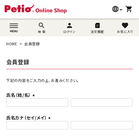
language
shopping_cart
search
wovn-lang-name
search
person
favorite
検 索
ログイン
注文履歴
お気に入り
犬用品
HOME
会員登録
猫用品
会員登録
うさぎ用品
ブランド別に探す
下記の内容をご入力の上、お進みください。
氏名（姓/名）
目的別に探す
(
必
SNS
須
氏名カナ（セイ/メイ）
)
(
ご利用案内
必