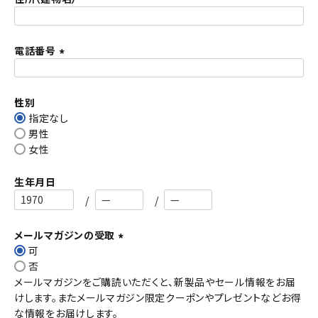
)
電話番号
(
必
須
性別
)
指定なし
男性
女性
生年月日
メールマガジンの受取
可
(
否
必
メールマガジンをご購読いただくと、新製品やセール情報をお届
須
けします。またメールマガジン限定クーポンやプレゼントなどお得
)
な情報をお届けします。