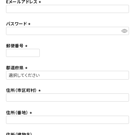
須
Eメールアドレス
ACCOUNT MENU
)
(
ようこそ ゲスト 様
必
須
パスワード
meeting_room
person
ログイン
新規会員登録
)
(
必
須
郵便番号
)
(
必
須
都道府県
)
(
必
須
住所（市区町村）
)
(
必
須
住所（番地）
)
(
必
須
住所（建物名）