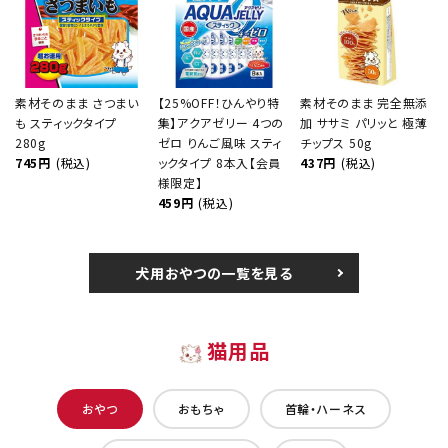
素材そのまま さつまい
【25%OFF！ひんやり特
素材そのまま 完全無添
も スティックタイプ
集】アクアゼリー 4つの
加 ササミ パリッと 極薄
280g
ゼロ りんご風味 スティ
チップス 50g
745円
(税込)
ックタイプ 8本入【会員
437円
(税込)
様限定】
459円
(税込)
犬用おやつの一覧を見る
猫用品
おやつ
おもちゃ
首輪・ハーネス