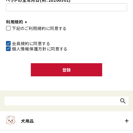
ペットの生年月日(例：20200501)
利用規約
下記のご利用規約に同意する
(
必
須
会員規約
に同意する
個人情報保護方針
に同意する
)
登録
犬用品