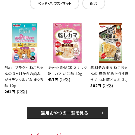
ベッド・ハウス・マット
総合
Plact プラクト ねこちゃ
キャットSNACK スナック
素材そのまま ねこちゃ
んの 3ヶ月からの歯み
乾しカマ かに味 40g
んの 無添加極上うす焼
がきデンタルガム まぐろ
437円
(税込)
き かつお節と貝柱 3g
味 10g
382円
(税込)
261円
(税込)
猫用おやつの一覧を見る