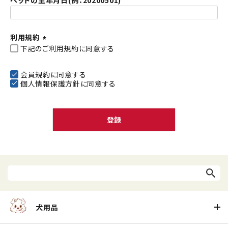
ペットの生年月日(例：20200501)
利用規約
下記のご利用規約に同意する
(
必
須
会員規約
に同意する
個人情報保護方針
に同意する
)
登録
犬用品