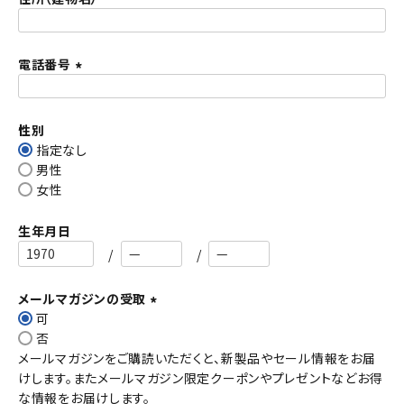
)
電話番号
(
必
須
性別
)
指定なし
男性
女性
生年月日
メールマガジンの受取
可
(
否
必
メールマガジンをご購読いただくと、新製品やセール情報をお届
須
けします。またメールマガジン限定クーポンやプレゼントなどお得
)
な情報をお届けします。