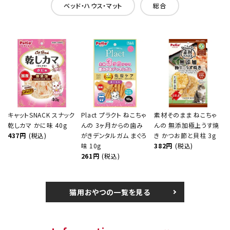
ベッド・ハウス・マット
総合
キャットSNACK スナック
Plact プラクト ねこちゃ
素材そのまま ねこちゃ
乾しカマ かに味 40g
んの 3ヶ月からの歯み
んの 無添加極上うす焼
437円
(税込)
がきデンタルガム まぐろ
き かつお節と貝柱 3g
味 10g
382円
(税込)
261円
(税込)
猫用おやつの一覧を見る