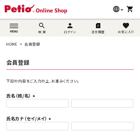
language
shopping_cart
search
wovn-lang-name
search
person
favorite
検 索
ログイン
注文履歴
お気に入り
犬用品
HOME
会員登録
猫用品
会員登録
うさぎ用品
ブランド別に探す
下記の内容をご入力の上、お進みください。
氏名（姓/名）
目的別に探す
(
必
SNS
須
氏名カナ（セイ/メイ）
)
(
ご利用案内
必