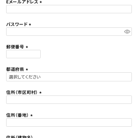
須
Eメールアドレス
ACCOUNT MENU
)
(
ようこそ ゲスト 様
必
須
パスワード
meeting_room
person
ログイン
新規会員登録
)
(
必
須
郵便番号
)
(
必
須
都道府県
)
(
必
須
住所（市区町村）
)
(
必
須
住所（番地）
)
(
必
須
住所（建物名）