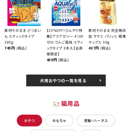
素材そのまま さつまい
【25%OFF！ひんやり特
素材そのまま 完全無添
も スティックタイプ
集】アクアゼリー 4つの
加 ササミ パリッと 極薄
280g
ゼロ りんご風味 スティ
チップス 50g
745円
(税込)
ックタイプ 8本入【会員
437円
(税込)
様限定】
459円
(税込)
犬用おやつの一覧を見る
猫用品
おやつ
おもちゃ
首輪・ハーネス