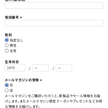
)
電話番号
(
必
須
性別
)
指定なし
男性
女性
生年月日
メールマガジンの受取
可
(
否
必
メールマガジンをご購読いただくと、新製品やセール情報をお届
須
けします。またメールマガジン限定クーポンやプレゼントなどお得
)
な情報をお届けします。