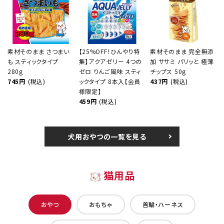
素材そのまま さつまい
【25%OFF！ひんやり特
素材そのまま 完全無添
も スティックタイプ
集】アクアゼリー 4つの
加 ササミ パリッと 極薄
280g
ゼロ りんご風味 スティ
チップス 50g
745円
(税込)
ックタイプ 8本入【会員
437円
(税込)
様限定】
459円
(税込)
犬用おやつの一覧を見る
猫用品
おやつ
おもちゃ
首輪・ハーネス