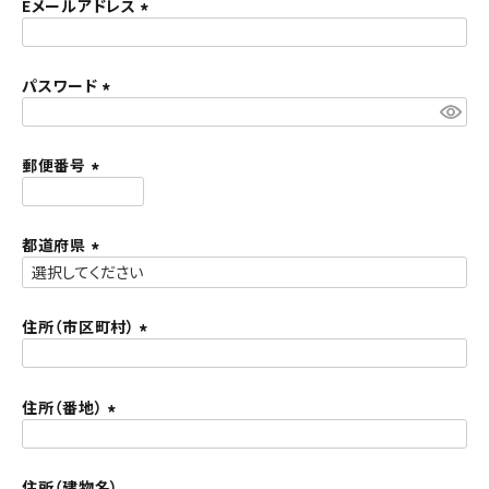
須
Eメールアドレス
ACCOUNT MENU
)
(
ようこそ ゲスト 様
必
須
パスワード
meeting_room
person
ログイン
新規会員登録
)
(
必
須
郵便番号
)
(
必
須
都道府県
)
(
必
須
住所（市区町村）
)
(
必
須
住所（番地）
)
(
必
須
住所（建物名）