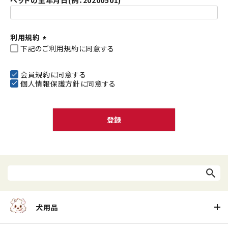
ペットの生年月日(例：20200501)
利用規約
下記のご利用規約に同意する
(
必
須
会員規約
に同意する
個人情報保護方針
に同意する
)
登録
犬用品