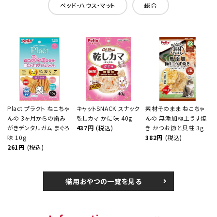
ベッド・ハウス・マット
総合
Plact プラクト ねこちゃ
キャットSNACK スナック
素材そのまま ねこちゃ
んの 3ヶ月からの歯み
乾しカマ かに味 40g
んの 無添加極上うす焼
がきデンタルガム まぐろ
437円
(税込)
き かつお節と貝柱 3g
味 10g
382円
(税込)
261円
(税込)
猫用おやつの一覧を見る