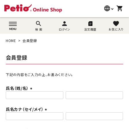
language
shopping_cart
search
wovn-lang-name
search
person
favorite
検 索
ログイン
注文履歴
お気に入り
犬用品
HOME
会員登録
猫用品
会員登録
うさぎ用品
ブランド別に探す
下記の内容をご入力の上、お進みください。
氏名（姓/名）
目的別に探す
(
必
SNS
須
氏名カナ（セイ/メイ）
)
(
ご利用案内
必