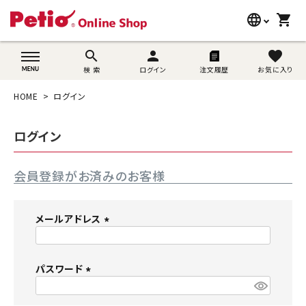
language
shopping_cart
search
wovn-lang-name
search
person
favorite
検 索
ログイン
注文履歴
お気に入り
犬用品
HOME
ログイン
猫用品
ログイン
うさぎ用品
会員登録がお済みのお客様
ブランド別に探す
目的別に探す
メールアドレス
(
SNS
必
須
パスワード
ご利用案内
)
(
必