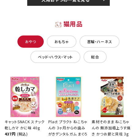
猫用品
おやつ
おもちゃ
首輪・ハーネス
ベッド・ハウス・マット
総合
キャットSNACK スナック
Plact プラクト ねこちゃ
素材そのまま ねこちゃ
乾しカマ かに味 40g
んの 3ヶ月からの歯み
んの 無添加極上うす焼
437円
(税込)
がきデンタルガム まぐろ
き かつお節と貝柱 3g