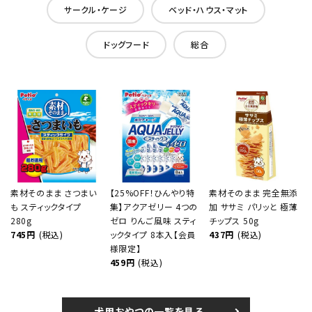
サークル・ケージ
ベッド・ハウス・マット
ドッグフード
総合
素材そのまま さつまい
【25%OFF！ひんやり特
素材そのまま 完全無添
も スティックタイプ
集】アクアゼリー 4つの
加 ササミ パリッと 極薄
280g
ゼロ りんご風味 スティ
チップス 50g
745円
(税込)
ックタイプ 8本入【会員
437円
(税込)
様限定】
459円
(税込)
犬用おやつの一覧を見る