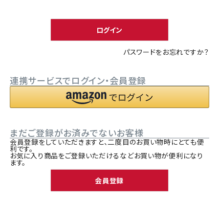
須
ACCOUNT MENU
)
ようこそ ゲスト 様
ログイン
meeting_room
person
ログイン
新規会員登録
パスワードをお忘れですか？
連携サービスでログイン・会員登録
まだご登録がお済みでないお客様
会員登録をしていただきますと、二度目のお買い物時にとても便
利です。
お気に入り商品をご登録いただけるなどお買い物が便利になり
ます。
会員登録