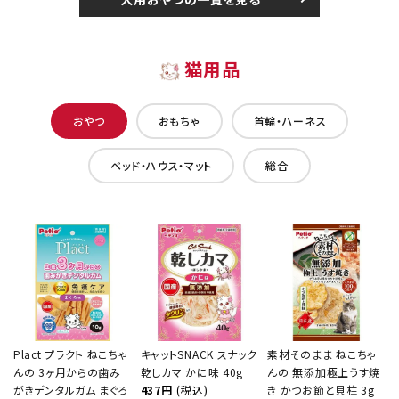
猫用品
おやつ
おもちゃ
首輪・ハーネス
ベッド・ハウス・マット
総合
Plact プラクト ねこちゃ
キャットSNACK スナック
素材そのまま ねこちゃ
んの 3ヶ月からの歯み
乾しカマ かに味 40g
んの 無添加極上うす焼
がきデンタルガム まぐろ
437円
(税込)
き かつお節と貝柱 3g