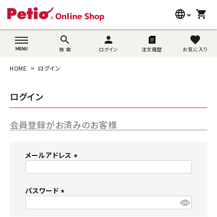
language
shopping_cart
search
wovn-lang-name
search
person
favorite
検 索
ログイン
注文履歴
お気に入り
犬用品
HOME
ログイン
猫用品
ログイン
うさぎ用品
会員登録がお済みのお客様
ブランド別に探す
目的別に探す
メールアドレス
(
SNS
必
須
パスワード
ご利用案内
)
(
必