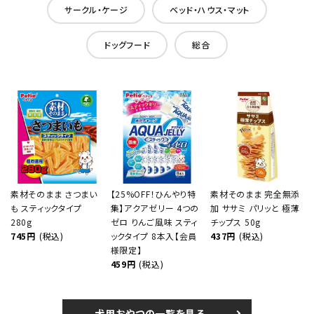
サークル・ケージ
ベッド・ハウス・マット
ドッグフード
総合
素材そのまま さつまい
【25%OFF！ひんやり特
素材そのまま 完全無添
も スティックタイプ
集】アクアゼリー 4つの
加 ササミ パリッと 極薄
280g
ゼロ りんご風味 スティ
チップス 50g
745円
(税込)
ックタイプ 8本入【会員
437円
(税込)
様限定】
459円
(税込)
犬用おやつの一覧を見る