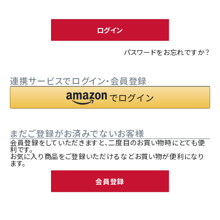
須
ACCOUNT MENU
)
ようこそ ゲスト 様
ログイン
meeting_room
person
ログイン
新規会員登録
パスワードをお忘れですか？
連携サービスでログイン・会員登録
まだご登録がお済みでないお客様
会員登録をしていただきますと、二度目のお買い物時にとても便
利です。
お気に入り商品をご登録いただけるなどお買い物が便利になり
ます。
会員登録