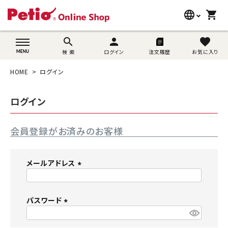
language
shopping_cart
search
wovn-lang-name
search
person
favorite
検 索
ログイン
注文履歴
お気に入り
犬用品
HOME
ログイン
猫用品
ログイン
うさぎ用品
会員登録がお済みのお客様
ブランド別に探す
目的別に探す
メールアドレス
(
SNS
必
須
パスワード
ご利用案内
)
(
必