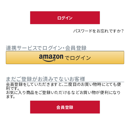
須
ACCOUNT MENU
)
ようこそ ゲスト 様
ログイン
meeting_room
person
ログイン
新規会員登録
パスワードをお忘れですか？
連携サービスでログイン・会員登録
まだご登録がお済みでないお客様
会員登録をしていただきますと、二度目のお買い物時にとても便
利です。
お気に入り商品をご登録いただけるなどお買い物が便利になり
ます。
会員登録