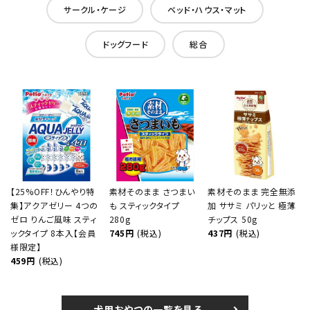
サークル・ケージ
ベッド・ハウス・マット
ドッグフード
総合
【25%OFF！ひんやり特
素材そのまま さつまい
素材そのまま 完全無添
集】アクアゼリー 4つの
も スティックタイプ
加 ササミ パリッと 極薄
ゼロ りんご風味 スティ
280g
チップス 50g
ックタイプ 8本入【会員
745円
(税込)
437円
(税込)
様限定】
459円
(税込)
犬用おやつの一覧を見る