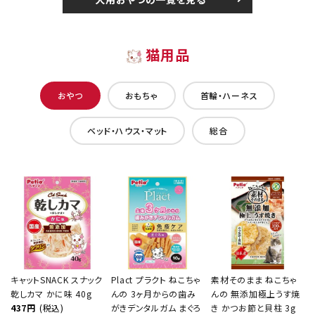
猫用品
おやつ
おもちゃ
首輪・ハーネス
ベッド・ハウス・マット
総合
キャットSNACK スナック
Plact プラクト ねこちゃ
素材そのまま ねこちゃ
乾しカマ かに味 40g
んの 3ヶ月からの歯み
んの 無添加極上うす焼
437円
(税込)
がきデンタルガム まぐろ
き かつお節と貝柱 3g