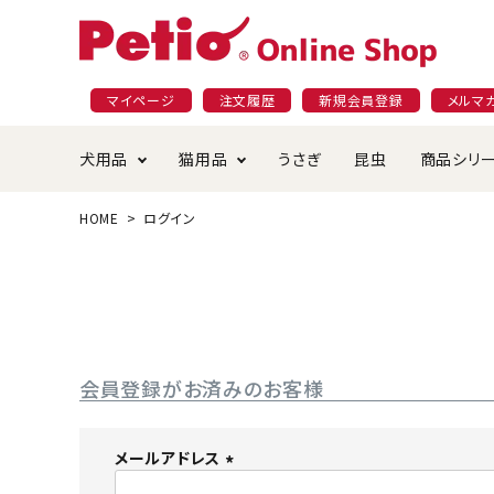
マイページ
注文履歴
新規会員登録
メルマ
犬用品
猫用品
うさぎ
昆虫
商品シリ
HOME
ログイン
ドッグフード
ごはん・おやつ
プラクト
夜のお散歩特集
ショッピングガイド
おや
お手
素材
無添
会員
国産フード&おやつ特集
穀物不使
ペットシーツ
ベッド・ハウス・マット
返品・交換について
ベッ
サー
オン
おもちゃ
食器・給水器
食器
防虫
会員登録がお済みのお客様
じゃらして遊ぶ
引っ張っ
首輪・ハーネス・リード
替え・交換パーツ
しつ
メールアドレス
(
アパレル
またたび