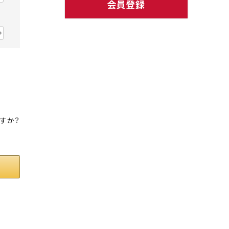
会員登録
ト中にオススメ
まとめ買いでオトク！！
すか？