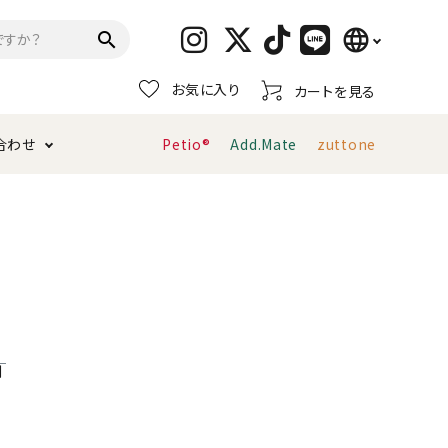
language
search
お気に入り
カートを見る
日本語
合わせ
Petio®
Add.Mate
zuttone
English
简体中文
トイレタリー・消臭剤
猫砂
ペティオ公式アプリ
お支払い方法・配送について
キャリーバッグ
おもちゃ
服・ウェア
首輪・ハーネス
デンタルおもちゃ
利
ま