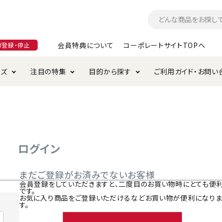
会員特典について
コーポレートサイトTOPへ
ガ登録・停止
ーズ
注目の特集
目的から探す
ご利用ガイド・お問い
つ
入れ・ケア用品
そのまま
加特集
特典について
お手入れ・ケア用品
トイレタリー・消臭剤
極上
けりぐるみ特集
ご注文方法について
用のグレインフリー
ド・ハウス・マット
クル・ケージ・タワー
ラインショップ利用規約
サークル・ケージ
キャリーバッグ
ログイン
・給水器
用品
防虫用品
服・ウェア
まだご登録がお済みでないお客様
て遊ぶ
投げて遊ぶ
会員登録をしていただきますと、二度目のお買い物時にとても便
です。
け用品
替え・交換パーツ
お気に入り商品をご登録いただけるなどお買い物が便利になり
す。
・元気草
夜のお散歩