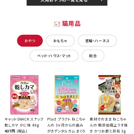
猫用品
おやつ
おもちゃ
首輪・ハーネス
ベッド・ハウス・マット
総合
キャットSNACK スナック
Plact プラクト ねこちゃ
素材そのまま ねこちゃ
乾しカマ かに味 40g
んの 3ヶ月からの歯み
んの 無添加極上うす焼
437円
(税込)
がきデンタルガム まぐろ
き かつお節と貝柱 3g