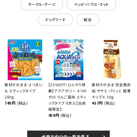
サークル・ケージ
ベッド・ハウス・マット
ドッグフード
総合
素材そのまま さつまい
【25%OFF！ひんやり特
素材そのまま 完全無添
も スティックタイプ
集】アクアゼリー 4つの
加 ササミ パリッと 極薄
280g
ゼロ りんご風味 スティ
チップス 50g
745円
(税込)
ックタイプ 8本入【会員
437円
(税込)
様限定】
459円
(税込)
犬用おやつの一覧を見る