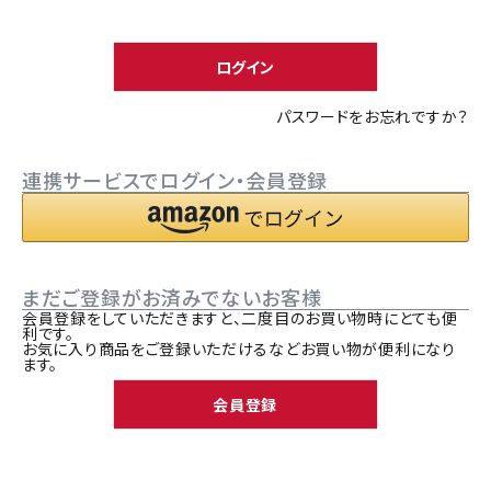
須
ACCOUNT MENU
)
ようこそ ゲスト 様
ログイン
meeting_room
person
ログイン
新規会員登録
パスワードをお忘れですか？
連携サービスでログイン・会員登録
まだご登録がお済みでないお客様
会員登録をしていただきますと、二度目のお買い物時にとても便
利です。
お気に入り商品をご登録いただけるなどお買い物が便利になり
ます。
会員登録