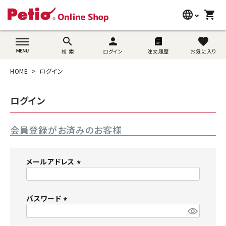
language
shopping_cart
search
wovn-lang-name
search
person
favorite
検 索
ログイン
注文履歴
お気に入り
犬用品
HOME
ログイン
猫用品
ログイン
うさぎ用品
会員登録がお済みのお客様
ブランド別に探す
目的別に探す
メールアドレス
(
SNS
必
須
パスワード
ご利用案内
)
(
必