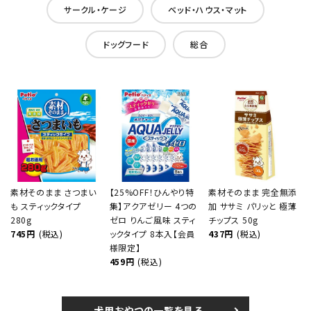
サークル・ケージ
ベッド・ハウス・マット
ドッグフード
総合
素材そのまま さつまい
【25%OFF！ひんやり特
素材そのまま 完全無添
も スティックタイプ
集】アクアゼリー 4つの
加 ササミ パリッと 極薄
280g
ゼロ りんご風味 スティ
チップス 50g
745円
(税込)
ックタイプ 8本入【会員
437円
(税込)
様限定】
459円
(税込)
犬用おやつの一覧を見る