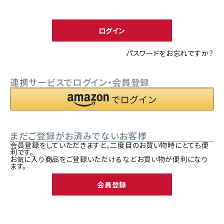
須
ACCOUNT MENU
)
ようこそ ゲスト 様
ログイン
meeting_room
person
ログイン
新規会員登録
パスワードをお忘れですか？
連携サービスでログイン・会員登録
まだご登録がお済みでないお客様
会員登録をしていただきますと、二度目のお買い物時にとても便
利です。
お気に入り商品をご登録いただけるなどお買い物が便利になり
ます。
会員登録