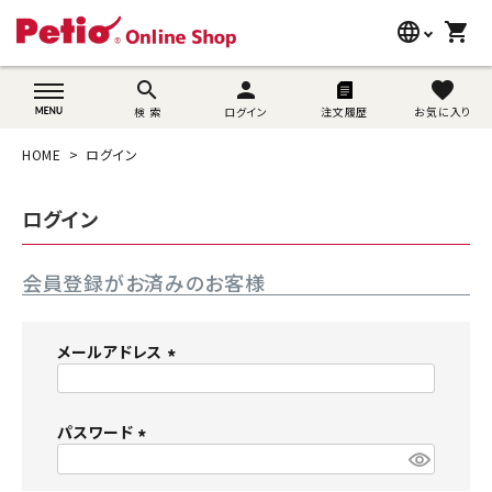
language
shopping_cart
search
wovn-lang-name
search
person
favorite
検 索
ログイン
注文履歴
お気に入り
犬用品
HOME
ログイン
猫用品
ログイン
うさぎ用品
会員登録がお済みのお客様
ブランド別に探す
目的別に探す
メールアドレス
(
SNS
必
須
パスワード
ご利用案内
)
(
必