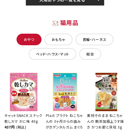
猫用品
おやつ
おもちゃ
首輪・ハーネス
ベッド・ハウス・マット
総合
キャットSNACK スナック
Plact プラクト ねこちゃ
素材そのまま ねこちゃ
乾しカマ かに味 40g
んの 3ヶ月からの歯み
んの 無添加極上うす焼
437円
(税込)
がきデンタルガム まぐろ
き かつお節と貝柱 3g