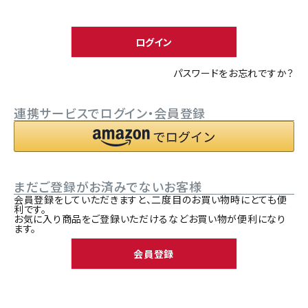
須
ACCOUNT MENU
)
ようこそ ゲスト 様
ログイン
meeting_room
person
ログイン
新規会員登録
パスワードをお忘れですか？
連携サービスでログイン・会員登録
まだご登録がお済みでないお客様
会員登録をしていただきますと、二度目のお買い物時にとても便
利です。
お気に入り商品をご登録いただけるなどお買い物が便利になり
ます。
会員登録