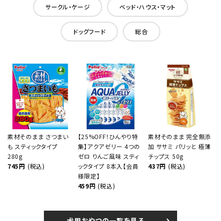
サークル・ケージ
ベッド・ハウス・マット
ドッグフード
総合
素材そのまま さつまい
【25%OFF！ひんやり特
素材そのまま 完全無添
も スティックタイプ
集】アクアゼリー 4つの
加 ササミ パリッと 極薄
280g
ゼロ りんご風味 スティ
チップス 50g
745円
(税込)
ックタイプ 8本入【会員
437円
(税込)
様限定】
459円
(税込)
犬用おやつの一覧を見る