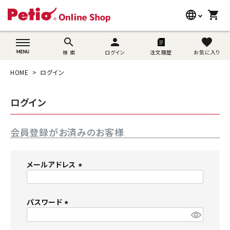
language
shopping_cart
search
wovn-lang-name
search
person
favorite
検 索
ログイン
注文履歴
お気に入り
犬用品
HOME
ログイン
猫用品
ログイン
うさぎ用品
会員登録がお済みのお客様
ブランド別に探す
目的別に探す
メールアドレス
(
SNS
必
須
パスワード
ご利用案内
)
(
必