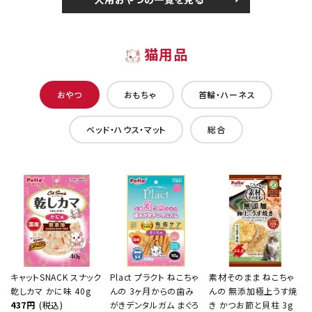
猫用品
おやつ
おもちゃ
首輪・ハーネス
ベッド・ハウス・マット
総合
キャットSNACK スナック
Plact プラクト ねこちゃ
素材そのまま ねこちゃ
乾しカマ かに味 40g
んの 3ヶ月からの歯み
んの 無添加極上うす焼
437円
(税込)
がきデンタルガム まぐろ
き かつお節と貝柱 3g